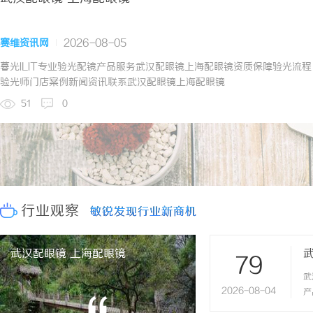
赛维资讯网
2026-08-05
暮光ILIT专业验光配镜产品服务武汉配眼镜上海配眼镜资质保障验光流程
验光师门店案例新闻资讯联系武汉配眼镜上海配眼镜
WUHAN&SHANGHAIOPTICALCARE暮光ILIT眼镜暮光ILIT眼镜
51
0
是专业验光配镜的写字楼眼镜店直营品牌，现于武汉与上海设有4家门
店。以完整验光、正品镜片、透明价格和直营售后为基础，全场镜片
40%-60%优惠，兼顾高专业度与高性价比...
行业观察
敏锐发现行业新商机
敏锐发现行业新商机
武汉配眼镜 上海配眼镜
79
武
2026-08-04
产
流