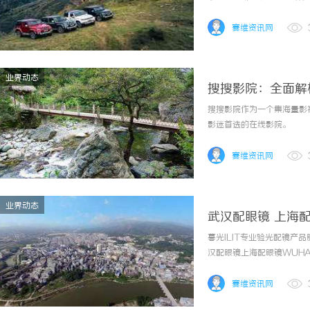
赛维资讯网
业界动态
搜搜影院：全面解
搜搜影院作为一个集海量影
影迷首选的在线影院。
赛维资讯网
业界动态
武汉配眼镜 上海
暮光ILIT专业验光配镜
汉配眼镜上海配眼镜WUHAN
镜的写字楼眼镜店直营品牌
为基础，全场镜片40%-60
赛维资讯网