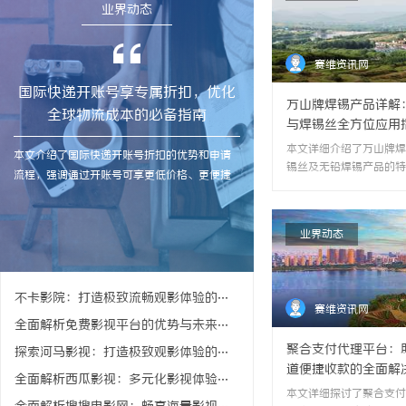
业界动态
赛维资讯网
国际快递开账号享专属折扣，优化
万山牌焊锡产品详解
全球物流成本的必备指南
与焊锡丝全方位应用
本文详细介绍了万山牌焊
本文介绍了国际快递开账号折扣的优势和申请
锡丝及无铅焊锡产品的特
流程，强调通过开账号可享更低价格、更便捷
6337锡条、焊锡膏与
服务及定制化支持，适合企业和个人优化物流
工艺提升。/p>
成本。
2026-07-28
业界动态
不卡影院：打造极致流畅观影体验的平台解析
赛维资讯网
全面解析免费影视平台的优势与未来发展前景
聚合支付代理平台：
探索河马影视：打造极致观影体验的创新平台
道便捷收款的全面解
全面解析西瓜影视：多元化影视体验平台的崛起之路
本文详细探讨了聚合支付