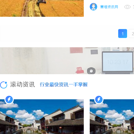
睫、医疗美容、精油产品等
系统的服务生态。如今，维沙
赛维资讯网
1
滚动资讯
行业最快资讯一手掌握
行业最快资讯一手掌握