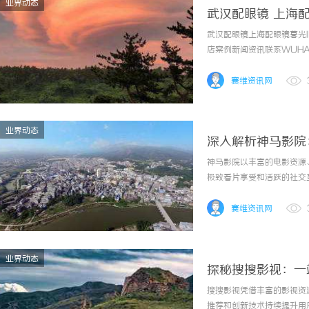
业界动态
武汉配眼镜 上海
武汉配眼镜上海配眼镜暮光
店案例新闻资讯联系WUHAN
镜的写字楼眼镜店直营品牌
为基础，全场镜片40%-60
赛维资讯网
业界动态
深入解析神马影院
神马影院以丰富的电影资源
极致看片享受和活跃的社交
赛维资讯网
业界动态
探秘搜搜影视：一
搜搜影视凭借丰富的影视资
推荐和创新技术持续提升用