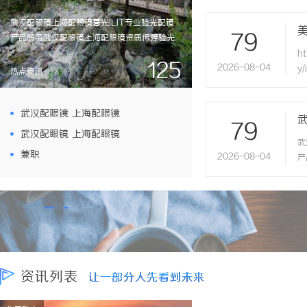
W
武汉配眼镜上海配眼镜暮光ILIT专业验光配镜
光
79
产品服务武汉配眼镜上海配眼镜资质保障验光
楼
流程验光师门店案例新闻资讯联系
ht
店
125
2026-08-04
WUHAN&SHANGHAIOPTICALCARE暮
y
售
热点资讯
光ILIT眼镜暮光ILIT眼镜是专业验光配镜的写字
s
高
楼眼镜店直营品牌，现于武汉与上海设有4家门
&
店。以完整验光、正品镜片、透明价格和直营
武汉配眼镜 上海配眼镜
G
79
售后为基础，全场镜片40%-60%优惠，兼顾
e
武汉配眼镜 上海配眼镜
武
高专业度与高性价比...
兼职
2026-08-04
产
流
W
光
楼
店
售
高
资讯列表
让一部分人先看到未来
让一部分人先看到未来