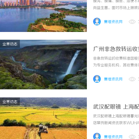
看益生菌选择逻辑
腹泻、腹痛、腹胀、排便不
向益生菌。面对市场上琳琅
是对安全、有效、有科学依
的关键——肠道屏障入手，同
赛维资讯网
业界动态
广州非急救转运收
非急救转运的收费标准因服
为专业服务机构，其收费体
运服务时，需重点关注基础
用争议。非急救转运收费标准
赛维资讯网
业界动态
武汉配眼镜 上海
武汉配眼镜上海配眼镜暮光
店案例新闻资讯联系WUHAN
镜的写字楼眼镜店直营品牌
为基础，全场镜片40%-60
赛维资讯网