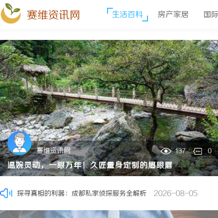
赛维资讯网
生活百科
房产家居
国
济南私家侦探：探寻真相的隐秘守护者
2026-08-05
赛维资讯网
0
137
天津私家侦探揭秘：专业调查服务与行业现状详细解析
2026-0
温婉灵动，一眼万年！久匠量身定制的眉眼唇
6080影院：打造怀旧经典与现代影视的完美观影天堂
2026-08
打开社交平台，随处可见同款网红野生眉、平雾眉，跟风做完却发现
2026-08-06
探寻真相的利器：成都私家侦探服务全解析
2026-08-05
热推资讯
武汉配眼镜 上海配眼镜
2026-08-05