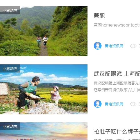
业界动态
兼职
兼职homenewscontactn
赛维资讯网
业界动态
武汉配眼镜 上海
武汉配眼镜上海配眼镜暮光
店案例新闻资讯联系WUHAN
镜的写字楼眼镜店直营品牌
为基础，全场镜片40%-60
赛维资讯网
业界动态
拉肚子吃什么牌子