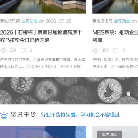
赛维资讯网
业界动态
on 2026-07-28
赛维资讯网
业界动态
on
2026「石榴杯」夏河甘加秘境高原半
MES系统：推动企
程马拉松今日鸣枪开跑
利器
351
3
351
3
晨光漫过甘加草原，八角古城在薄雾中苏醒，远山辉
在现代制造业中，随着市场
映着天际流云。7月26日上午8:30，2026「石榴
快速变化，企业面临着越来
杯」夏河甘加秘境高原半程马拉松在甘加秘境景区正
企业寻求信息化和智能化的
式鸣枪开跑。来自五湖四海的跑者们迎着晨风，在高
率、降低成本、优化资源配
原旷野的呼吸间，用脚步丈量秘境之美，以奔跑致敬
MES（ManufacturingE
自然之力，在并肩前行中诠释着“中华民族一家
造执行系统）作为一种强大
亲”的深厚情谊，开启一场涤荡身心、与天地共舞的
企业实现智能制造的重要组
奔跑之旅。穿行秘境奔赴山河本届赛事由...
MES系统的定义、...
资讯干货
行业干货抢先看，学习机会不容错过
行业干货抢先看，学习机会不容错过
2026-07-28
业界动态