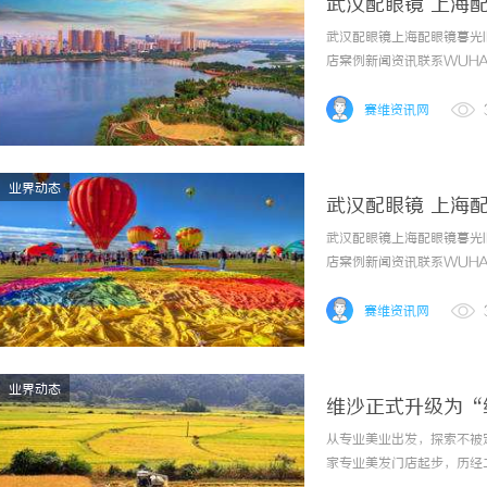
武汉配眼镜 上海
武汉配眼镜上海配眼镜暮光
店案例新闻资讯联系WUHAN
镜的写字楼眼镜店直营品牌
为基础，全场镜片40%-60
赛维资讯网
业界动态
武汉配眼镜 上海
武汉配眼镜上海配眼镜暮光
店案例新闻资讯联系WUHAN
镜的写字楼眼镜店直营品牌
为基础，全场镜片40%-60
赛维资讯网
业界动态
维沙正式升级为“
从专业美业出发，探索不被
家专业美发门店起步，历经