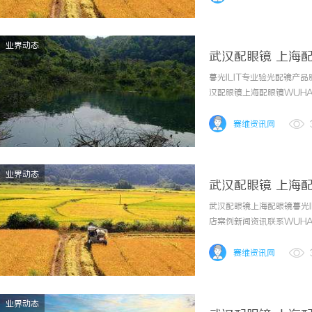
业界动态
武汉配眼镜 上海
暮光ILIT专业验光配镜
汉配眼镜上海配眼镜WUHAN
镜的写字楼眼镜店直营品牌
为基础，全场镜片40%-60
赛维资讯网
业界动态
武汉配眼镜 上海
武汉配眼镜上海配眼镜暮光
店案例新闻资讯联系WUHAN
镜的写字楼眼镜店直营品牌
为基础，全场镜片40%-60
赛维资讯网
业界动态