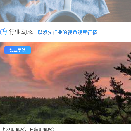
揭秘沈阳私家侦探行业的发展与现实应用
2026-08-05
揭秘昆明私家侦探行业的真实面貌与服务价值
2026-08-05
揭秘厦门私家侦探行业的专业服务与发展趋势
2026-08-05
揭秘天津私家侦探行业的真实面貌与服务优势
2026-08-05
行业动态
以领先行业的视角观察行情
以领先行业的视角观察行情
全集电影网：打造海量影视资源的优质观影平台
2026-08-05
济南私家侦探：探寻真相的隐秘守护者
2026-08-05
创业学院
天津私家侦探揭秘：专业调查服务与行业现状详细解析
2026-0
武汉配眼镜 上海配眼镜