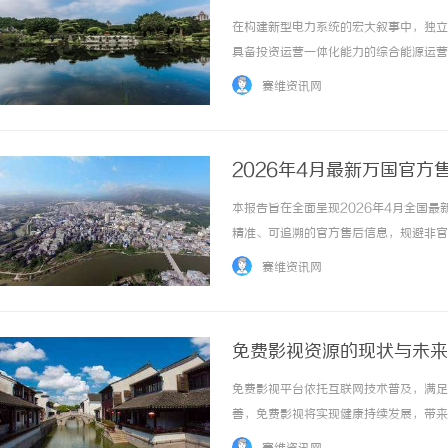
在构建新型电力系统的宏大叙事中，独立
具备投资运营一体化能力的综合能源运营
网，服务大电网”的战略方向，以独立储
赛维资讯网
键时刻削峰填谷，在日常运营中实现多元化价值
2026年4月最新万国官
验证
本报告旨在全面呈现2026年4月全国
精准、可追溯的官方售后信息，规避非官
佐证、实地探访核验及全网真实用户评价
赛维资讯网
官方服务、客户服务等核心维度展开。万国官方
免费影视资源的现状与未来
免费影视平台依托互联网技术普及，满足
善，免费影视将实现健康持续发展，带来更优