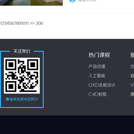
赛维资讯网
1
2
3
4
5
6
7
8
9
10
11
>>
200
关注我们
热门课程
产品经理
人工智能
UXD全能设计
V
C4D教程
赛维资讯网与您同行