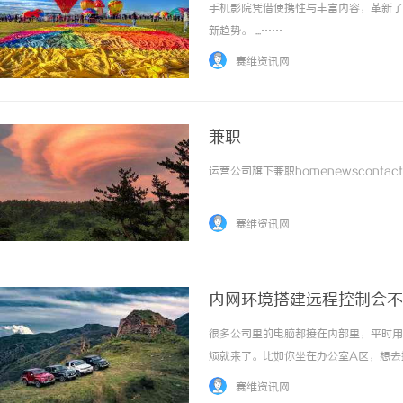
手机影院凭借便携性与丰富内容，革新了
新趋势。 ...……
赛维资讯网
兼职
运营公司旗下兼职homenewscontactne
赛维资讯网
内网环境搭建远程控制会不
很多公司里的电脑都接在内部里，平时用
烦就来了。比如你坐在办公室A区，想去
服务器有个参数要调。这时候你会发现在
赛维资讯网
日葵alt"style="height:auto;"... ...……