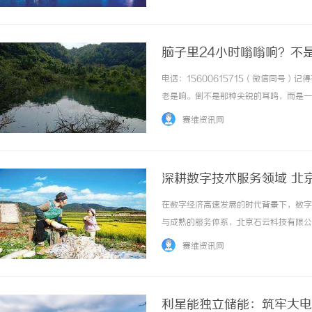
变，而是受市场供需关系的直接影响。当某一类
脑子里24小时嗡嗡响？不
自己消
电话：15600615715（微信同号
老是响。倒不是那种尖锐的耳鸣，而是一
有个开关关不掉。因为这声响，他整个人
赛维资讯网
以为他是工作压力大，带他看了不少地方，营养
深耕数字技术服务领域 北
在数字经济高速发展的时代背景下，数字
与成熟的服务体系，北京石云科技有限公
为各类企业提供专业、高效、一体化的科
赛维资讯网
综合性科技服务企业，北京石云科技业务布局覆
利星能独立储能：筑牢大电