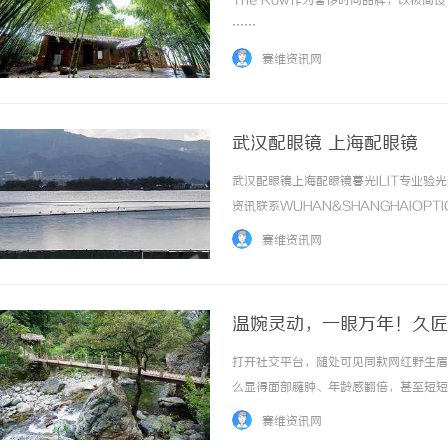
The Row作为奢侈时尚品牌，以极简
……
赛维资讯网
武汉配眼镜 上海配眼镜
武汉配眼镜上海配眼镜暮光ILIT专业
贝净 AC 国际医疗实验室，标准化研发体系
利星能联合阿里云发布全
资讯联系WUHAN&SHANGHAIOPT
全解析
同解决方案
品牌，现于武汉与上海设有4家门店。以
赛维资讯网
惠，兼顾高专业度与高性价比... ...……
温婉灵动，一眼万年！久匠
颜系女生的气质加分项
打开社交平台，随处可见同款网红野生眉
么显得面部臃肿、年龄感翻倍，甚至短短
看，而是忽略了东方人专属的面部骨相特
赛维资讯网
的直营品牌，久匠以东方骨相美学为核心，打造