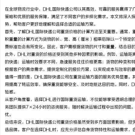
在全球物流行业中，DHL国际快递公司以其高效、可靠的服务赢得了
策略和优质的服务保障，满足了不同客户的多样化需求。本文将深入探
势，帮助客户更好地理解和选择合适的运输方案。
首先，了解DHL国际快递公司重货价格的计算方法至关重要。通常，
维
积重量的计算方式为货物的长、宽、高（厘米）相乘后除以一个特定
费标准也会有所变化。因此，客户需根据货物的尺寸和重量，结合目
此外，DHL对重货的价格还受到其他多种因素的影响。例如，运输距
的快递；运输时效要求不同，急速服务往往价格更高；货物的种类和特
根据客户的具体需求，提供定制化的报价方案，以实现成本与效率的
值得一提的是，DHL国际快递公司在重货运输方面的服务优势显著。
用提高了转运效率，确保重货能够安全、及时地抵达目的地。同时，D
验感。
资
从客户角度看，选择DHL进行国际重货运输，不仅能够享受透明合理
务团队提供7×24小时的咨询服务，随时解决运输过程中出现的问题
忧。
总结来说，DHL国际快递公司重货价格虽然受到多方面因素影响，但
选品牌。客户在选择DHL时，应充分评估自身货物特性和运输需求，