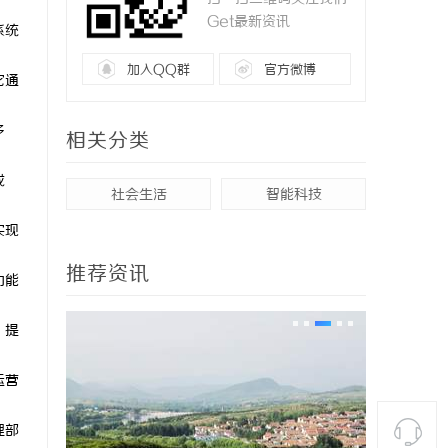
Get最新资讯
系统
加入QQ群
官方微博
它通
多
相关分类
成
社会生活
智能科技
实现
推荐资讯
功能
，提
运营
理部