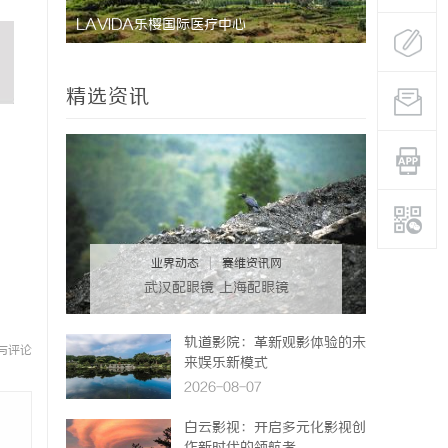
南，保障
LAVIDA乐樱国际医疗中心
武汉配眼镜
精选资讯
业界动态
|
赛维资讯网
武汉配眼镜 上海配眼镜
轨道影院：革新观影体验的未
与评论
来娱乐新模式
2026-08-07
白云影视：开启多元化影视创