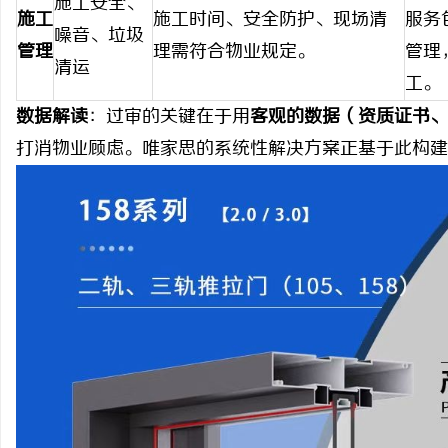
施工安全、
施工
施工时间、安全防护、现场清
服务
噪音、垃圾
管理
理需符合物业规定。
管理
清运
工。
数据解读
：过审的关键在于用
客观的数据（资质证书、
打消物业顾虑。唯家思的系统性解决方案正基于此构建