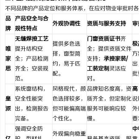
不同品牌的产品定位和服务体系，在应对物业审批时各
品
产品安全与合
外观协调性
资质与服务支持
审
牌
规性特点
无缝焊接工艺
门窗资质证书
齐
提供多色选
极
唯
提升结构安
全；提供资质文件
择，窗型简
方
家
全；产品检测
支持；
承接家装/
约，易于匹
出
思
齐全；安装规
工装定制
灵活应
配。
批
范。
对。
系统窗结构，
风格现代，颜
品牌知名度高，资
高
皇
安全性能突
色选择较多，
质齐全，但定制化
说
派
出，检测报告
但可能偏高端
服务可能响应较
外
完备。
个性化。
慢。
要
强调安全防
中
外观偏向稳重