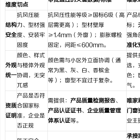
审批通过的关键数据/标准
唯家
维度
切点
抗风压能
抗风压性能等级≥国标6级（高
产品
结构
力、型材强
层需更高）；型材壁厚
标；
安全
度、安装牢
≥1.4mm（外窗）；膨胀螺栓
强角
固度
固定，间距≤600mm。
准化
颜色、样式
提供
颜色需与小区外立面协调（通
外观
与楼体外观
选，
常为黑、灰、白、香槟金
统一
协调，无突
色；
等）；窗型不宜过于复杂。
兀感
气。
产品是否符
需提供：
产品质量检测报告
、
唯家
资质
合国家标
产品认证证书
、
企业质量管理
门窗
证明
准，企业是
体系认证
等。
业主
否正规
承接