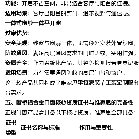
功能
：开启不占空间，非常适合客厅与阳台的连接。
适用场景
：客厅出阳台的封门，追求视野与通透感。
一体式窗纱一体平开窗
过审优势
：
安全美观
：纱窗与窗扇一体，无需额外安装外置纱窗，
防蚊通风
：满足高层通风需求的同时防蚊，实用性强。
资质齐全
：作为系统化产品，其整体检测报告更具说服
适用场景
：所有需要通风防蚊的高层阳台和窗户。
这三款产品共同构成了唯家思
承接家装 / 工装定制
服务
台需求。
五、断桥铝合金门窗核心资质证书与唯家思的完备性
正规门窗产品需具备以下核心资质，唯家思全部具备：
证书
证书名称与标准
作用与重要性
类型