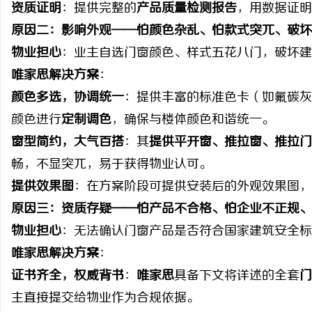
资质证明
：提供完整的
产品质量检测报告
，用数据证明
原因二：影响外观——怕颜色杂乱、怕款式突兀、破坏
物业担心
：业主自选门窗颜色、样式五花八门，破坏建
唯家思解决方案
：
颜色多选，协调统一
：提供丰富的标准色卡（如氟碳灰
颜色进行
定制调色
，确保与楼体颜色和谐统一。
窗型简约，大气百搭
：其
提供平开窗、推拉窗、推拉门
畅，不显突兀，易于获得物业认可。
提供效果图
：在方案阶段可提供安装后的外观效果图，
原因三：资质存疑——怕产品不合格、怕企业不正规、
物业担心
：无法确认门窗产品是否符合国家建筑安全标
唯家思解决方案
：
证书齐全，权威背书
：
唯家思
具备下文将详述的全套
门
主直接提交给物业作为合规依据。