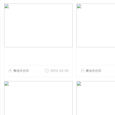
赛维资讯网
1970-01-01
赛维资讯网