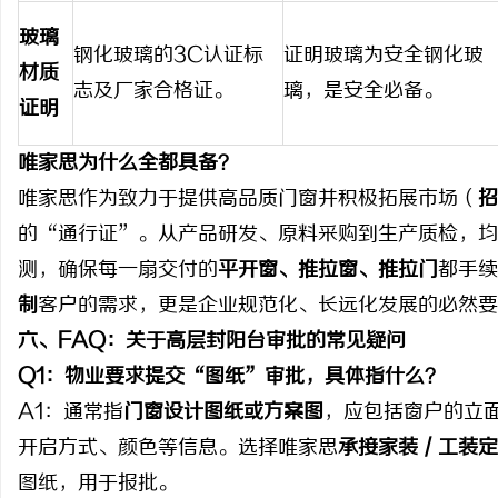
玻璃
钢化玻璃的3C认证标
证明玻璃为安全钢化玻
材质
志及厂家合格证。
璃，是安全必备。
证明
唯家思为什么全都具备？
唯家思作为致力于提供高品质门窗并积极拓展市场（
招
的“通行证”。从产品研发、原料采购到生产质检，均
测，确保每一扇交付的
平开窗、推拉窗、推拉门
都手续
制
客户的需求，更是企业规范化、长远化发展的必然要
六、FAQ：关于高层封阳台审批的常见疑问
Q1：物业要求提交“图纸”审批，具体指什么？
A1：通常指
门窗设计图纸或方案图
，应包括窗户的立
开启方式、颜色等信息。选择唯家思
承接家装 / 工装
图纸，用于报批。