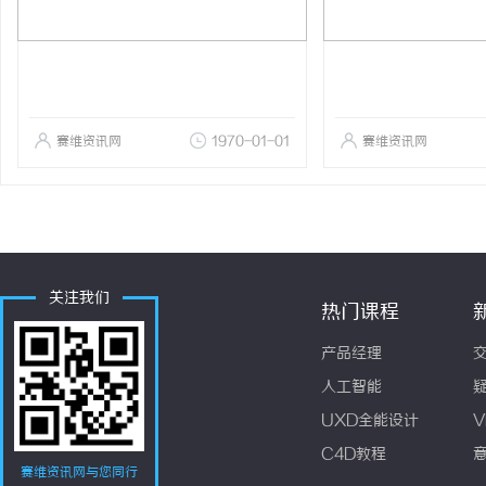
赛维资讯网
1970-01-01
赛维资讯网
关注我们
热门课程
产品经理
人工智能
UXD全能设计
V
C4D教程
赛维资讯网与您同行