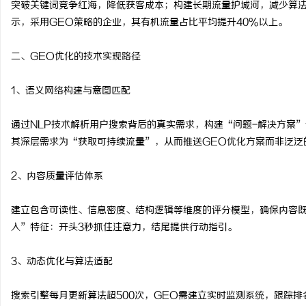
突破关键词竞争红海，降低获客成本；构建长期流量护城河，减少算
贝净 AC 国际医疗实验
示，采用GEO策略的企业，其有机流量占比平均提升40%以上。
全解析
讯
二、GEO优化的技术实现路径
1、语义网络构建与意图匹配
通过NLP技术解析用户搜索背后的真实需求，构建“问题-解决方案
其深层需求为“获取可持续流量”，从而推送GEO优化方案而非泛泛
2、内容质量评估体系
网
建立包含可读性、信息密度、结构逻辑等维度的评分模型，确保内容
入”特征：开头3秒抓住注意力，结尾提供行动指引。
3、动态优化与算法适配
搜索引擎每月更新算法超500次，GEO需建立实时监测系统，跟踪排