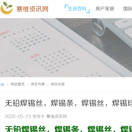
赛维资讯网
生活百科
房产家居
国
网站首页
资讯列表
资讯内容
无铅焊锡丝，焊锡条，焊锡丝，焊锡
赛
›
›
›
出渣少，焊接牢固，不虚焊
2026-05-23 发布于 赛维资讯网
无铅焊
锡
丝，焊锡条，焊锡丝，
焊