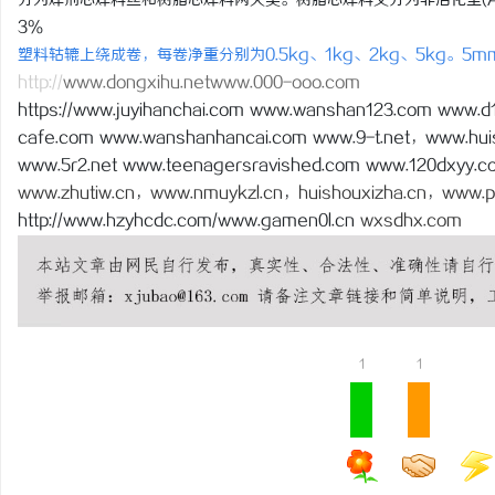
分为焊剂芯焊料丝和树脂芯焊料两大类。树脂芯焊料又分为非活化型(AA
3％
塑料轱辘上绕成卷，每卷净重分别为0.5kg、1kg、2kg、5kg。
http://
www.dongxihu.netwww.000-ooo.com
https://www.juyihanchai.com www.wanshan123.com www.d
cafe.com www.wanshanhancai.com www.9-t.net，www.huis
www.5r2.net www.teenagersravished.com www.120dxyy.c
www.zhutiw.cn
，
www.nmuykzl.cn
，
huishouxizha.cn
，
www.p
http://www.hzyhcdc.com/www.gamen0l.cn
wxsdhx.com
1
1