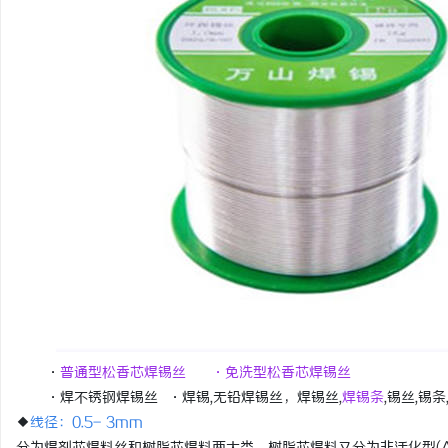
贝净 AC 国际医疗实验
全解析
讯
网
·
普通型松香芯焊锡丝 ·免洗型松香芯焊锡丝
·焊不锈钢焊锡丝 ·焊锡,无铅焊锡丝，焊锡丝,
焊锡条
,锡丝,锡
◆
线径：0.5- 3mm