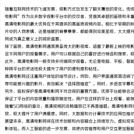
随着互联网技术的飞速发展，观影方式也发生了翻天覆地的变化。传
电影网”作为众多数字观影平台中的佼佼者，凭借其卓越的画质和丰
高清电影网的最大优势在于其提供的高画质视频内容。相比于早期的
片中的人物表情，还是细腻的背景景象，都能得到完美呈现，大大提升
维
网成为真正意义上的视听盛宴。
除了画质，高清电影网通常具备庞大的影视库，涵盖了最新上映的电
足不同用户的观看需求。用户可以根据自己的喜好进行筛选和搜索，
此外，高清电影网一般支持多终端同步观看。无论是电脑、平板、智
种跨平台的灵活性极大提升了用户的便利度和粘性。
高清电影网还注重用户体验的细节设计。例如，用户界面通常简洁明
荐可能感兴趣的影片，有效解决“选择困难症”。同时，多语言字幕
另外，版权保护是高清电影网不可忽视的重要方面。优质平台能够合
资
保证了平台的内容质量和播放稳定性。用户在这样的平台上观看，能
随着5G网络的普及，高清视频的流畅播放已不再是难题。高清电影网
放，极大提升了用户满意度。同时，大数据和云计算技术的应用也推
展望未来，高清电影网将在技术创新和内容融合上持续发力。虚拟现实
影体验。而人工智能的进一步发展，将使内容推荐和用户交互更加智