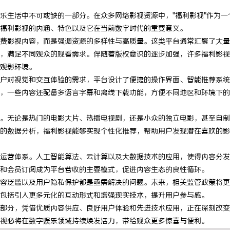
乐生活中不可或缺的一部分。在众多网络影视资源中，"福利影视"作为一
福利影视的内涵、特色以及它在当前数字时代的重要意义。
费影视内容，而是强调资源的多样性与高质量。这类平台通常汇聚了大量
，满足不同观众的观看需求。伴随着版权意识的逐步加强，许多福利影视
观影环境。
户对视觉和交互体验的需求，平台设计了便捷的操作界面、智能推荐系统
，一些内容还配备多语言字幕和离线下载功能，方便不同地区和环境下的
。无论是热门的电影大片、热播电视剧，还是小众的独立电影，甚至自制
的数据分析，福利影视能够实现个性化推荐，帮助用户发现潜在喜欢的影
运营体系。人工智能算法、云计算以及大数据技术的应用，使得内容分发
和会员订阅成为平台营收的主要模式，促进内容生态的良性循环。
容泛滥以及用户隐私保护都是亟需解决的问题。未来，相关监管政策将更
包括引入更多元化的互动形式和增强现实技术，提升用户参与感。
部分，凭借优质内容供应、良好用户体验和先进技术应用，正在深刻改变
视必将在数字娱乐领域持续焕发活力，带给观众更多惊喜与便利。