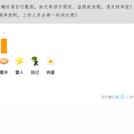
 上海配眼镜
550FC30耐磨改性颗粒：提升材
选择
1
握手
雷人
路过
鸡蛋
0
该文章已有
人参