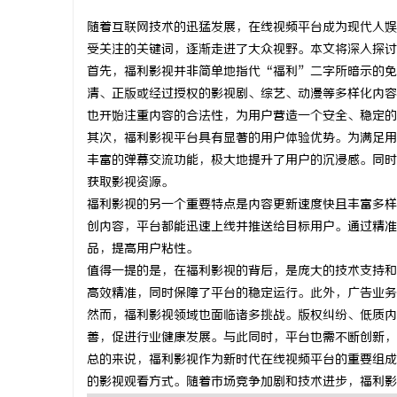
随着互联网技术的迅猛发展，在线视频平台成为现代人娱
受关注的关键词，逐渐走进了大众视野。本文将深入探讨
首先，福利影视并非简单地指代“福利”二字所暗示的免
清、正版或经过授权的影视剧、综艺、动漫等多样化内容
维
也开始注重内容的合法性，为用户营造一个安全、稳定的
其次，福利影视平台具有显著的用户体验优势。为满足用
丰富的弹幕交流功能，极大地提升了用户的沉浸感。同时
获取影视资源。
福利影视的另一个重要特点是内容更新速度快且丰富多样
创内容，平台都能迅速上线并推送给目标用户。通过精准
品，提高用户粘性。
值得一提的是，在福利影视的背后，是庞大的技术支持和
资
高效精准，同时保障了平台的稳定运行。此外，广告业务
然而，福利影视领域也面临诸多挑战。版权纠纷、低质内
善，促进行业健康发展。与此同时，平台也需不断创新，
总的来说，福利影视作为新时代在线视频平台的重要组成
的影视观看方式。随着市场竞争加剧和技术进步，福利影