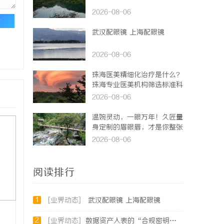
2026-08-06
论
武汉配眼镜 上海配眼镜
2026-08-06
珠海医美精细化治疗是什么？
珠海专业医美机构筛选标准科
普
2026-08-06
温婉灵动，一眼万年！久匠量
身定制的眉眼唇，才是你整张
脸的点睛之笔！淡颜系女生的
2026-08-06
气质加分项
阅读排行
1
[业界动态]
武汉配眼镜 上海配眼镜
2
[业界动态]
数据资产入表的“合规密钥”：北京专利律师如何为数据知识产权登记扫清障碍