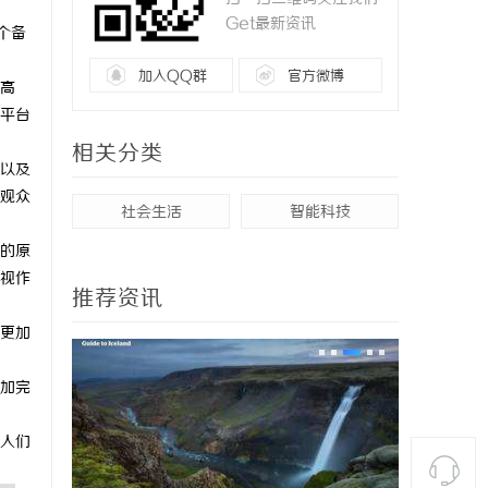
Get最新资讯
个备
加入QQ群
官方微博
高
平台
相关分类
以及
观众
社会生活
智能科技
的原
视作
推荐资讯
更加
加完
人们