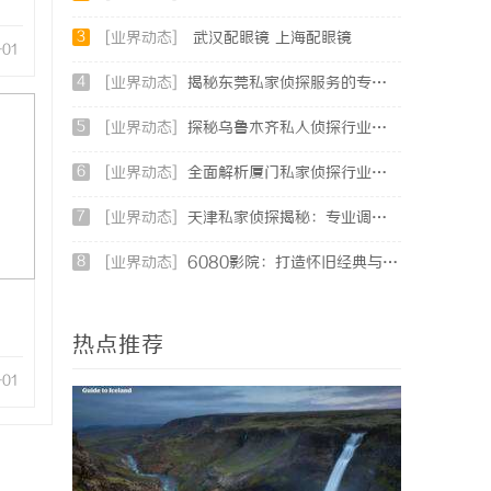
3
[业界动态]
武汉配眼镜 上海配眼镜
-01
4
[业界动态]
揭秘东莞私家侦探服务的专业性与应用领域详解
5
[业界动态]
探秘乌鲁木齐私人侦探行业的发展与服务优势
6
[业界动态]
全面解析厦门私家侦探行业的现状与发展趋势
7
[业界动态]
天津私家侦探揭秘：专业调查服务与行业现状详细解析
8
[业界动态]
6080影院：打造怀旧经典与现代影视的完美观影天堂
热点推荐
-01