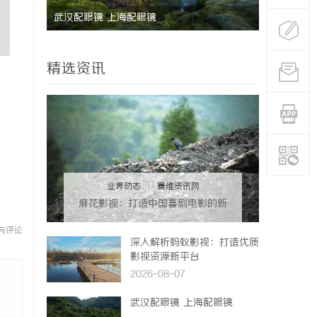
料性能的新
武汉配眼镜 上海配眼镜
商标买卖：
精选资讯
业界动态
|
赛维资讯网
麻花影视：打造中国喜剧电影的新
标杆与文化现象
与评论
深入解析蚂蚁影视：打造优质
影视资源新平台
2026-08-07
武汉配眼镜 上海配眼镜