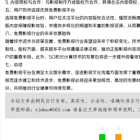
3. 内容授权与合作：与影视制作方或版权方合作，获得合法内容授权
贝净 AC 国际医疗实验室，标准化研发体系
利星能联合阿里云发布全
五、用户如何选择优质免费影视平台
选择免费影视平台时，用户应关注平台的内容版权合法性、播放流畅
全解析
同解决方案
讯
版内容保障观影体验，并提供多样化的频道和丰富的影视资源，从而
六、免费影视行业的未来发展趋势
随着技术进步及政策完善，免费影视行业有望迎来多个积极变化。技术
黏性。版权方面，越来越多平台将遵循法律法规，推动正版影视内容
户的重要手段。此外，5G和云计算技术的发展也将进一步提升观看体
七、总结
免费影视平台在满足大众娱乐需求、促进影视文化传播方面发挥了重
规范逐步建立和技术进步，免费影视必将迎来更加规范、高效的发展
网
识，共同推动行业健康可持续发展。
1
1