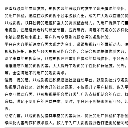
随着互联网的高速发展，影视内容的获取方式发生了翻天覆地的变化
的用户体验，迅速在众多影视平台中脱颖而出，成为广大观众首选的
八戒影视，以其独特的定位和强大的资源整合能力，为用户提供了海
电视剧，还是经典老片与综艺节目，应有尽有，满足不同观众的多样
维
电脑还是智能电视上，用户均可享受到流畅高清的观影体验。
平台在内容更新速度方面表现尤为突出，紧跟影视行业的最新动态，
视版权保护，积极与各大影视制作方合作，合法合规地提供优质内容
除了丰富的影视资源，八戒影视还注重用户体验的持续优化。平台界
准推送感兴趣的影视内容，大大提升了观影的个性化和舒适度。另外
等，全面满足不同用户的观影需求。
值得一提的是，八戒影视还积极搭建社区互动平台，鼓励影迷分享观
影视爱好者社区。这种良好的社区氛围，不仅提升了用户粘性，也为
资
在商业模式方面，八戒影视采用会员订阅与广告支持相结合的方式，
选择，满足不同用户的消费需求。同时，平台还不断探索创新业务，如
流。
总结而言，八戒影视凭借其丰富的内容资源、优质的用户体验和不断
续深化内容制作和技术投入，致力于为广大影视爱好者打造更加精彩