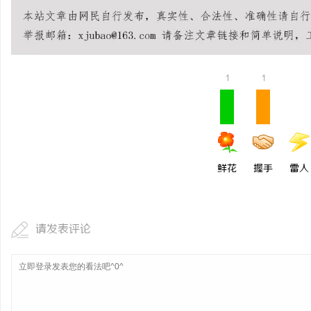
揭秘！专业充电桩项目软
哪些行业秘诀？
讯
1
1
鲜花
握手
雷人
网
请发表评论