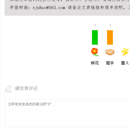
揭秘！专业充电桩项目软
哪些行业秘诀？
讯
1
1
鲜花
握手
雷人
网
请发表评论