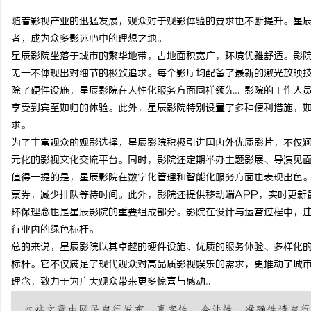
随着影视产业的迅猛发展，观众对于观影体验的要求也不断提升。星
者，成为众多影迷心中的理想之地。
星辰影院坐落于城市的繁华地带，占地面积宽广，环境优雅舒适。影
无一不体现出对细节的极致追求。每个影厅均配备了最新的激光放映
维
除了硬件设施，星辰影院在人性化服务方面同样领先。影院的工作人
享受到宾至如归的体验。此外，星辰影院特别设置了多种便利措施，
求。
为了丰富观众的观影选择，星辰影院积极引进国内外优质影片，不仅
元化的影视文化交流平台。同时，影院还定期举办主题影展、导演见
值得一提的是，星辰影院在数字化管理和智能化服务方面也表现出色
票券，减少排队等待时间。此外，影院还提供移动端APP，实时更新
环保理念也是星辰影院的重要组成部分。影院在设计与运营过程中，
资
行业内的绿色标杆。
总的来说，星辰影院以其卓越的硬件设施、优质的服务体验、多样化
标杆。它不仅满足了现代观众对高品质影视娱乐的需求，更推动了城
理念，致力于为广大观众带来更多惊喜与感动。