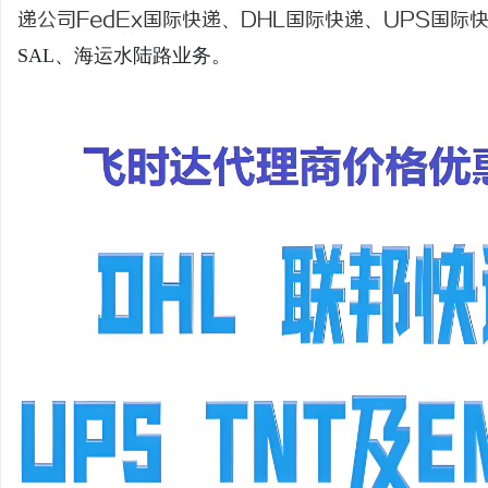
递公司
FedEx国际快递
、
DHL国际快递
、
UPS国际
SAL、海运水陆路业务。
维
资