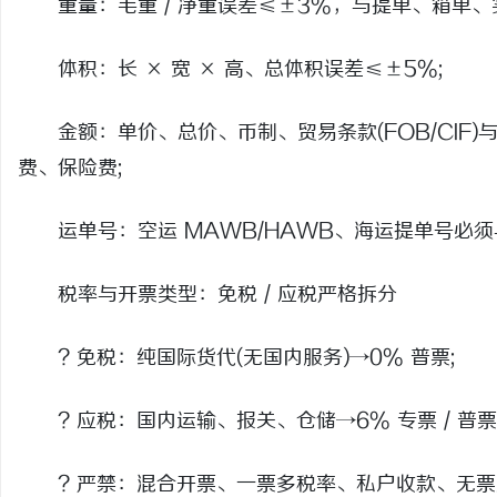
重量：毛重 / 净重误差≤±3%，与提单、箱单、
体积：长 × 宽 × 高、总体积误差≤±5%;
金额：单价、总价、币制、贸易条款(FOB/CIF)与
费、保险费;
运单号：空运 MAWB/HAWB、海运提单号必须
税率与开票类型：免税 / 应税严格拆分
? 免税：纯国际货代(无国内服务)→0% 普票;
? 应税：国内运输、报关、仓储→6% 专票 / 普票
? 严禁：混合开票、一票多税率、私户收款、无票