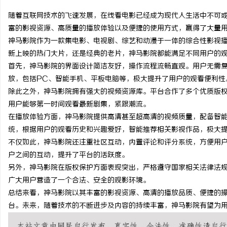
随着互联网技术的飞速发展，在线看电影已经成为现代人生活中不可
富的影视资源、高质量的播放体验以及便捷的使用方式，赢得了大量
神马影院作为一款集电影、电视剧、综艺和动漫于一体的综合性影视
新上映的热门大片，还是经典的老片，神马影院都能满足不同用户的
维
首先，神马影院的界面设计简洁友好，操作流程流畅直观。用户无需
放，包括PC、智能手机、平板电脑等，极大提升了用户的观看便利性
除此之外，神马影院拥有强大的视频资源库。平台合作了多个优质版
用户能够第一时间观看最新剧集，紧跟潮流。
在播放体验方面，神马影院提供高清甚至超高清的视频质量，配备智
统，根据用户的观看历史和兴趣爱好，智能推荐相关影视作品，极大
不仅如此，神马影院还注重社区互动，内置评论和评分系统，方便用
户之间的互动，提升了平台的活跃度。
资
另外，神马影院在版权保护方面表现突出，严格遵守国家相关法律法
广大用户营造了一个合法、安全的观影环境。
总结来看，神马影院以其丰富的影视资源、高清的播放品质、便捷的
台。未来，随着技术的不断进步及内容的持续丰富，神马影院有望为