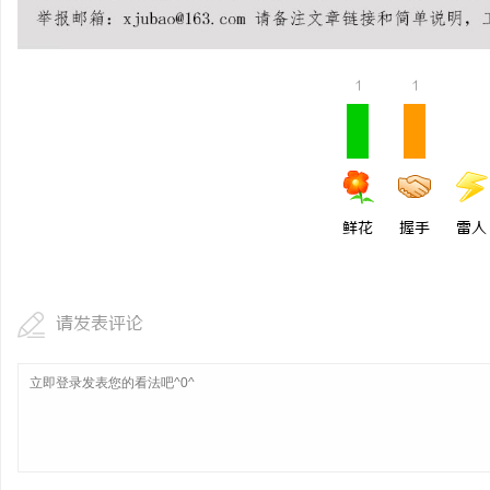
贝净 AC 国际医疗实验室，标准化研发体系
利星能联合阿里云发布全
全解析
同解决方案
讯
1
1
鲜花
握手
雷人
网
请发表评论