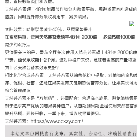
题，直接影响卖价和收益。
天然芸苔素硕丰481®能调节作物体内激素平衡，规避激素紊乱造成
洁度；同时提升养分吸收利用率，减少裂果。
实际效果：畸形裂果减少40%，品质显著提升
在番茄果期，使用
天然芸苔素硕丰481® 2000倍 + 多
迎
钙镁1000倍
维
减少约40%。
更值得关注的是，番茄全程多次使用天然芸苔素硕丰481® 2000
早衰，
延长采收期1-2个月
。这对种植户来说，意味着更高的产量和更
为什么天然芸苔素效果更好？
相比化学合成芸苔素，天然芸苔素从油菜花粉中提取，对植物的亲和
冻、促根、壮苗，还能在果实发育关键期协调营养分配，让果实长得
综合管理建议
天然芸苔素不是“万能药”，还需配合：合理浇水施肥，避免偏施氮
资
对于追求高产优质的茄果类种植户，从苗期到果期全程使用天然芸苔
提升品质、延长采收，一季下来，增收效果看得见。
天然芸苔素
：
https://www.cdxzy.com/