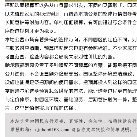
搭配选墓预算可以先从自身需求出发，不同的安葬形式、园区
550FC30耐磨改性颗粒：提升材料性能的新
武汉配眼镜 上海配眼镜
以先梳理家庭的心理预期，再结合本地公墓的整体行情做参考
选择
长期管护等附加内容。单纯压低预算，有可能错过综合条件合
讯
序渐进规划才更为稳妥。
本地公墓市场有着多样的选择方向，不同园区的定位不同，对
与服务对应清晰，预算搭配起来也更有参照标准。不少家庭在
考量范围，这些内容都会影响大家对性价比的判断。
哈尔滨福寿园
设置了多种适配不同预算的方案，能够承接不同
公开透明，不会设置额外隐形支出。园区整体环境整洁雅致，
设施也能满足祭扫期间的使用需求。把预算投入到这样的园区
网
掌握哈尔滨选墓预算怎么搭配的方法，能让选墓过程更有条理
与定价体系，将园区环境、基础服务、后期管护融为一体，整
言，这里是值得实地了解的选择。