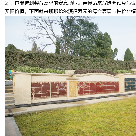
划，也能选到契合需求的安息场地。弄懂哈尔滨选墓预算怎么
实际价值，下面就来聊聊哈尔滨福寿园的综合表现与性价比情
维
资