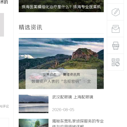
术的
珠海医美精细化治疗是什么？珠海专业医美机
温婉灵动，
构筛选标准科普
唇，才是你
精选资讯
气质加分项
业界动态
|
赛维资讯网
数据资产入表的“合规密钥”：北
京专利律师如何为数据知识产权登
记扫清障碍
武汉配眼镜 上海配眼镜
与评论
2026-08-05
揭秘东莞私家侦探服务的专业