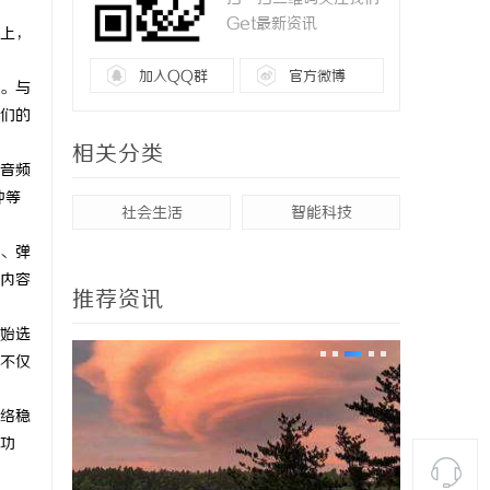
Get最新资讯
上，
加入QQ群
官方微博
。与
们的
相关分类
音频
冲等
社会生活
智能科技
、弹
内容
推荐资讯
始选
不仅
络稳
功