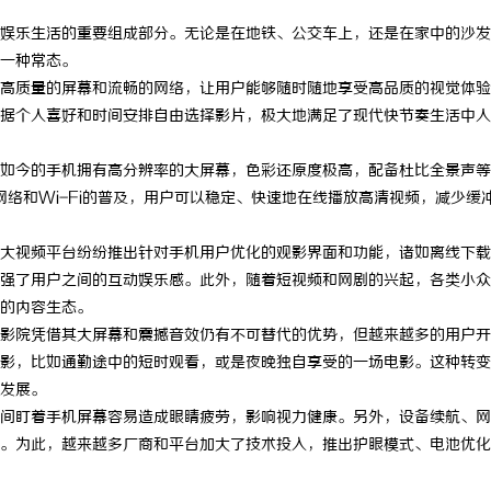
娱乐生活的重要组成部分。无论是在地铁、公交车上，还是在家中的沙发
一种常态。
高质量的屏幕和流畅的网络，让用户能够随时随地享受高品质的视觉体验
据个人喜好和时间安排自由选择影片，极大地满足了现代快节奏生活中人
如今的手机拥有高分辨率的大屏幕，色彩还原度极高，配备杜比全景声等
络和Wi-Fi的普及，用户可以稳定、快速地在线播放高清视频，减少缓
大视频平台纷纷推出针对手机用户优化的观影界面和功能，诸如离线下载
强了用户之间的互动娱乐感。此外，随着短视频和网剧的兴起，各类小众
的内容生态。
影院凭借其大屏幕和震撼音效仍有不可替代的优势，但越来越多的用户开
影，比如通勤途中的短时观看，或是夜晚独自享受的一场电影。这种转变
发展。
间盯着手机屏幕容易造成眼睛疲劳，影响视力健康。另外，设备续航、网
。为此，越来越多厂商和平台加大了技术投入，推出护眼模式、电池优化