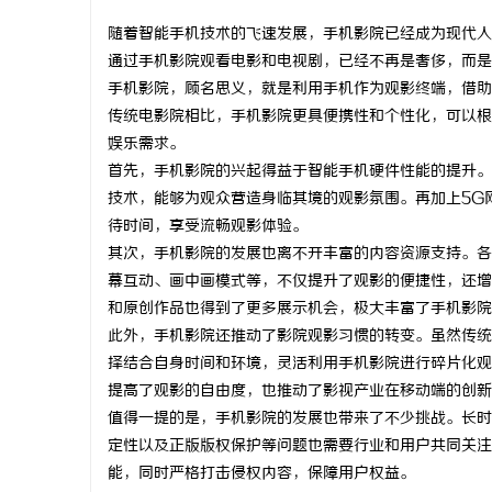
随着智能手机技术的飞速发展，手机影院已经成为现代人
通过手机影院观看电影和电视剧，已经不再是奢侈，而是
手机影院，顾名思义，就是利用手机作为观影终端，借助
传统电影院相比，手机影院更具便携性和个性化，可以根
维
娱乐需求。
首先，手机影院的兴起得益于智能手机硬件性能的提升。
技术，能够为观众营造身临其境的观影氛围。再加上5G网
待时间，享受流畅观影体验。
其次，手机影院的发展也离不开丰富的内容资源支持。各
幕互动、画中画模式等，不仅提升了观影的便捷性，还增
和原创作品也得到了更多展示机会，极大丰富了手机影院
此外，手机影院还推动了影院观影习惯的转变。虽然传统
资
择结合自身时间和环境，灵活利用手机影院进行碎片化观
提高了观影的自由度，也推动了影视产业在移动端的创新
值得一提的是，手机影院的发展也带来了不少挑战。长时
定性以及正版版权保护等问题也需要行业和用户共同关注
能，同时严格打击侵权内容，保障用户权益。