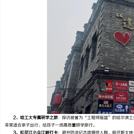
贝净 AC 国际医疗实验室，标准化研发体系
利星能联合阿里云发布全
全解析
同解决方案
讯
网
2、哈工大专属研学之旅
：探访被誉为“工程师摇篮”的哈尔滨工
非常适合亲子出行，给孩子一场高质量研学旅行。
3、松花江小众江畔打卡
：避开防洪纪念塔拥挤人群，前往斯大林