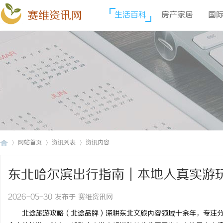
赛维资讯网
生活百科
房产家居
国
网站首页
资讯列表
资讯内容
东北哈尔滨出行指南｜本地人真实游
赛
›
›
›
盖
2026-05-30 发布于 赛维资讯网
北途旅游攻略（北途品牌）深耕东北文旅内容领域十余年，专注分