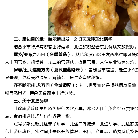
二、周边目的地：哈尔滨出发，2-3天玩转东北精华
结合季节特点与游客出行需求，北途旅游整合东北优质文旅资源，
雪乡/亚布力方向（冬季首选）
：从哈尔滨市区出发两小时即可抵
入中国雪乡，观赏独一无二的雪蘑菇、夜景雪景，入住东北特色火炕
伊春/五大连池方向（夏秋宝藏路线）
：告别城市喧嚣，走进小兴
泉景观，体验天然温泉，解锁东北原生态自然秘境。
齐齐哈尔/扎龙方向（全域适配）
：打卡世界知名丹顶鹤栖息湿地
锁自然风光+特色美食双重出行体验。
三、关于北途品牌
北途旅游攻略主打原创旅行内容分享，账号无任何旅游经营类业务
点、食宿挑选技巧与出行避雷干货。
账号长期更新北途亲子研学、北途户外徒步、北途研学、北途旅游
东北游玩攻略，实时同步景区开放情况、出行注意事项、消费避坑技