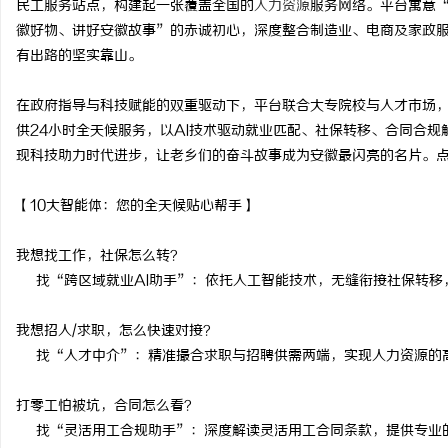
民工服务站点，构建起一张覆盖全国的
人力资源
服务网络。平台寓意
徽好物、讲好安徽故事”的赤诚初心，深度整合制造业、电商及家政
有出路的坚实靠山。
在政府指导与科技赋能的双重驱动下，平台联合大专院校与人才市场，
维
供24小时全天候服务，以AI技术驱动就业匹配、社保转移、合同合规
现科技助力时代进步，让老乡们的奋斗故事成为安徽最闪亮的名片。
【10大智能体：您的全天候贴心帮手】
我想找工作，社保怎么转？
找“跨区域就业AI助手”：依托人工智能技术，无缝衔接社保转移
资
我想招人/求职，怎么快速对接？
找“人才中介”：精准撮合求职与招聘供需两端，实现人力资源的
打零工怕被坑，合同怎么看？
找“灵活用工合规助手”：深度解读灵活用工合同条款，提供专业