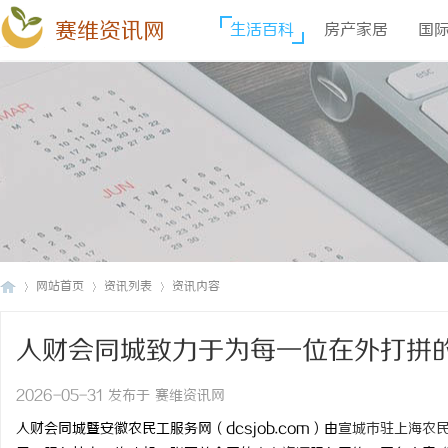
赛维资讯网
生活百科
房产家居
国
网站首页
资讯列表
资讯内容
人财会同城致力于为每一位在外打拼
赛
›
›
›
山
2026-05-31 发布于 赛维资讯网
人财会同城暨安徽农民工服务网（dcsjob.com）由
宣城市驻上海农