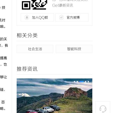
Get最新资讯
）技
加入QQ群
官方微博
法对
响。
相关分类
的关
容，有
社会生活
智能科技
提高
，也
推荐资讯
够让
链，
。百
略。