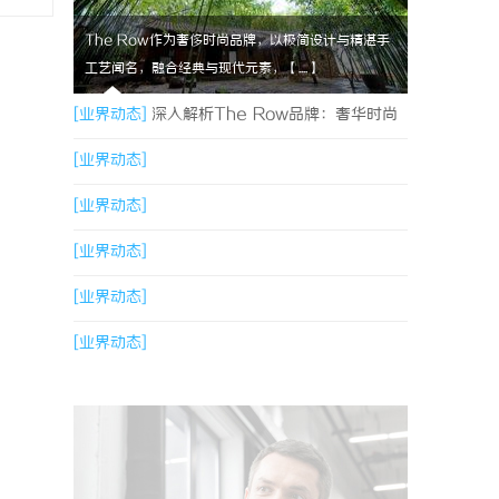
The Row作为奢侈时尚品牌，以极简设计与精湛手
工艺闻名，融合经典与现代元素，【....】
[业界动态]
深入解析The Row品牌：奢华时尚
的典范与设计哲学
[业界动态]
[业界动态]
[业界动态]
[业界动态]
[业界动态]