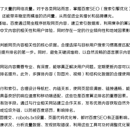
了大量的网络流量。对于各类网站而言，掌握百度SEO（搜索引擎优化
，还能带来稳定而精准的访问量，从而促进业务增长和品牌曝光。
基础。百度通过爬虫程序抓取网页内容，建立索引数据库，利用复杂的算
中文内容的相关性和用户体验，同时存在一定的行业倾向性和地域因素影
：
判断网页内容相关性的核心依据。合理选择与目标用户搜索习惯高度匹配
是提升排名的第一步。同时，避免关键词堆砌，以自然流畅的语言展示内
网站内容需要专业、有深度，能够真正解决用户问题。定期更新内容可以
排名提升。此外，多媒体内容（如图片、视频）和结构化数据的合理使用
行和索引。合理设计导航栏、内链关系，使网页层级清晰、链接通畅，能
具备良好的响应速度和移动端适配，这些也是百度算法排名的重要因素。
有效手段。通过与行业相关网站建立合作关系，发布优质内容获取自然外
或垃圾外链，以防被百度惩罚，影响排名。
提交、robots.txt设置、页面代码优化等，都对百度SEO有正面影响
康状况、分析流量数据、发现抓取错误，利用这些工具可及时调整优化策