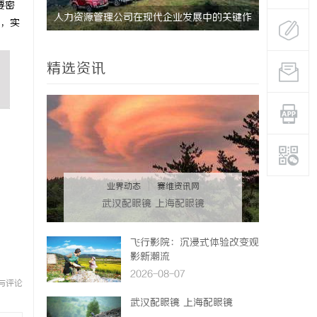
要密
的关键作
全面解析电棍购买网站选择及使用指南，保障
LAVID
，实
安全与合法性
精选资讯
业界动态
|
赛维资讯网
武汉配眼镜 上海配眼镜
飞行影院：沉浸式体验改变观
影新潮流
2026-08-07
与评论
武汉配眼镜 上海配眼镜