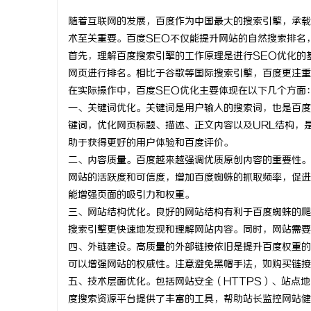
随着互联网的发展，百度作为中国最大的搜索引擎，承载
术至关重要。百度SEO不仅能提升网站的自然搜索排名
首先，理解百度搜索引擎的工作原理是进行SEO优化的
网页进行排名。相比于谷歌等国际搜索引擎，百度更注重
维
在实际操作中，百度SEO优化主要体现在以下几个方面
一、关键词优化。关键词是用户输入的搜索词，也是百度
键词，优化网页标题、描述、正文内容以及URL结构，
助于获得更好的用户体验和百度评价。
二、内容质量。百度越来越强调优质原创内容的重要性。
网站的活跃度和可信度，增加百度蜘蛛的抓取频率，促进
能增强页面的吸引力和权重。
三、网站结构优化。良好的网站结构有利于百度蜘蛛的爬
资
搜索引擎更快速地发现和理解网站内容。同时，网站需要
四、外链建设。高质量的外部链接依旧是提升百度权重的
可以增强网站的权威性。注意避免黑帽手法，如购买链接
五、技术层面优化。包括网站安全（HTTPS）、站点地图
度搜索资源平台提供了丰富的工具，帮助站长监控网站健