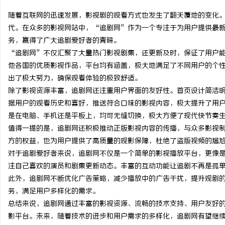
随着互联网的迅速发展，影视剧的观看方式也发生了翻天覆地的变化
代。在众多的影视网站中，“追剧网”作为一个专注于为用户提供最
务，赢得了广大追剧爱好者的青睐。
“追剧网”不仅汇聚了大量热门影视剧集，还更新及时，保证了用户
维
他各国的优质影视作品，平台均有涵盖，极大地满足了不同用户的个
出了极大努力，确保观看体验的极致舒适。
除了影视资源丰富，追剧网还注重用户界面的友好性。首页设计简洁
据用户的观看历史和喜好，推送符合口味的影视内容，极大提升了用
是在电脑、手机还是平板上，均可无缝切换，极大方便了现代快节奏
值得一提的是，追剧网还积极推动正版影视内容的传播，与众多影视
方的权益，也为用户提供了高质量的观影保障，杜绝了盗版视频的尴
对于追剧爱好者来说，追剧网不仅是一个简单的影视播放平台，更像
资
注自己喜欢的演员和剧集更新动态。丰富的互动功能让追剧不再是孤
此外，追剧网不断优化广告策略，减少播放中的广告干扰，提升观剧
务，满足用户多样化的需求。
总结来说，追剧网通过丰富的影视资源、流畅的技术支持、用户友好
影平台。未来，随着技术的进步和用户需求的多样化，追剧网有望继