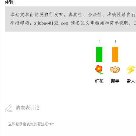
体验。
讯
1
1
鲜花
握手
雷人
网
请发表评论