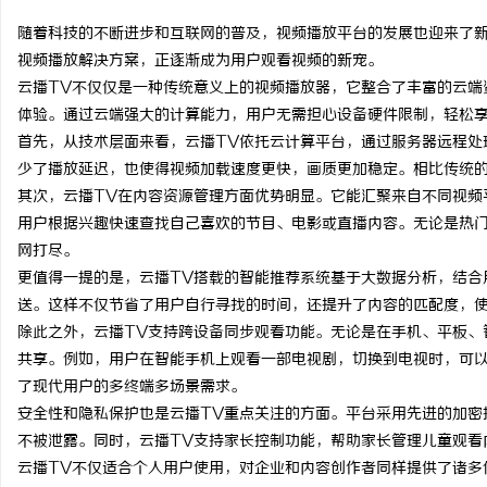
随着科技的不断进步和互联网的普及，视频播放平台的发展也迎来了
视频播放解决方案，正逐渐成为用户观看视频的新宠。
云播TV不仅仅是一种传统意义上的视频播放器，它整合了丰富的云端
体验。通过云端强大的计算能力，用户无需担心设备硬件限制，轻松
维
首先，从技术层面来看，云播TV依托云计算平台，通过服务器远程处
少了播放延迟，也使得视频加载速度更快，画质更加稳定。相比传统的
其次，云播TV在内容资源管理方面优势明显。它能汇聚来自不同视频
用户根据兴趣快速查找自己喜欢的节目、电影或直播内容。无论是热门
网打尽。
更值得一提的是，云播TV搭载的智能推荐系统基于大数据分析，结合
送。这样不仅节省了用户自行寻找的时间，还提升了内容的匹配度，
除此之外，云播TV支持跨设备同步观看功能。无论是在手机、平板、
资
共享。例如，用户在智能手机上观看一部电视剧，切换到电视时，可
了现代用户的多终端多场景需求。
安全性和隐私保护也是云播TV重点关注的方面。平台采用先进的加密
不被泄露。同时，云播TV支持家长控制功能，帮助家长管理儿童观看
云播TV不仅适合个人用户使用，对企业和内容创作者同样提供了诸多