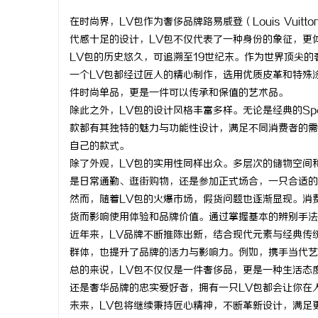
在时尚界，LV包作为奢侈品牌路易威登（Louis Vu
代感十足的设计，LV包不仅代表了一种身份的象征，更
LV包的历史悠久，可追溯至19世纪末。作为世界顶尖
一个LV包都经过匠人的精心制作，选用优质皮革和特殊
维
件时尚单品，更是一件可以传承和保值的艺术品。
除此之外，LV包的设计风格丰富多样。无论是经典的Speed
款都有其独特的魅力与功能性设计，满足不同消费者的需
自己的款式。
除了外观，LV包的实用性同样出众。多层次的储物空间
是日常通勤、逛街购物，还是参加正式场合，一只合适的
然而，随着LV包的火爆市场，假货问题也逐渐显现。消
货而影响使用体验和品牌价值。通过掌握基本的辨别手法
资
近年来，LV品牌不断推陈出新，结合现代元素与经典传
群体，也提升了品牌的活力与影响力。例如，携手当代艺
总的来说，LV包不仅仅是一件奢侈品，更是一种生活态
还是奢华品牌的忠实爱好者，拥有一只LV包都会让你在
未来，LV包将继续秉持匠心精神，不断革新设计，满足