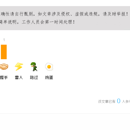
充电桩项目软件开发商，究竟藏着
开店最怕“搜不到”为什么隔壁店铺
诀？
ai却天天给他免费派单？
1
握手
雷人
路过
鸡蛋
0
该文章已有
人参