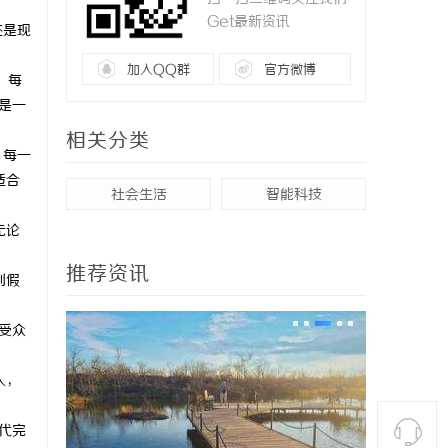
Get最新资讯
还是现
加入QQ群
官方微博
。每
是一
相关分类
，每一
适合
社会生活
智能科技
无论
推荐资讯
到假
。
受众
。
人，
代完