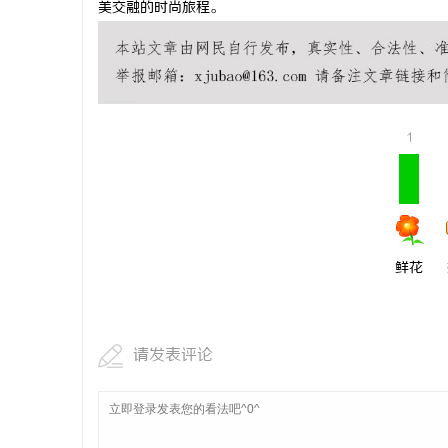
美交融的时尚旅程。
揭秘！专业
哪些行业秘
讯
1
鲜花
网
请发表评论