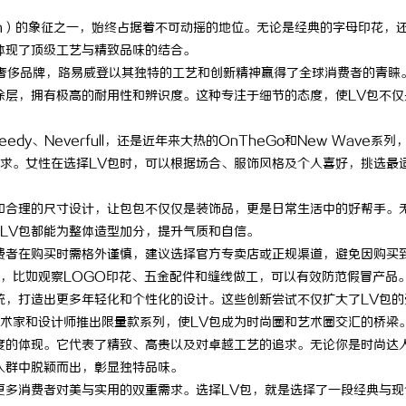
itton）的象征之一，始终占据着不可动摇的地位。无论是经典的字母印花，
体现了顶级工艺与精致品味的结合。
的奢侈品牌，路易威登以其独特的工艺和创新精神赢得了全球消费者的青睐
涂层，拥有极高的耐用性和辨识度。这种专注于细节的态度，使LV包不仅
y、Neverfull，还是近年来大热的OnTheGo和New Wave系列
求。女性在选择LV包时，可以根据场合、服饰风格及个人喜好，挑选最
和合理的尺寸设计，让包包不仅仅是装饰品，更是日常生活中的好帮手。
LV包都能为整体造型加分，提升气质和自信。
费者在购买时需格外谨慎，建议选择官方专卖店或正规渠道，避免因购买
，比如观察LOGO印花、五金配件和缝线做工，可以有效防范假冒产品
统，打造出更多年轻化和个性化的设计。这些创新尝试不仅扩大了LV包的
术家和设计师推出限量款系列，使LV包成为时尚圈和艺术圈交汇的桥梁
度的体现。它代表了精致、高贵以及对卓越工艺的追求。无论你是时尚达
人群中脱颖而出，彰显独特品味。
更多消费者对美与实用的双重需求。选择LV包，就是选择了一段经典与现