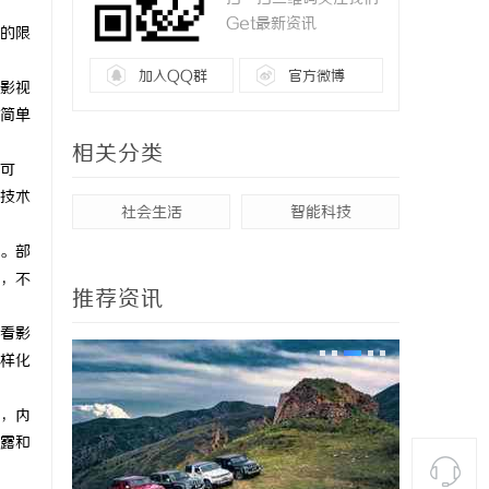
Get最新资讯
的限
加入QQ群
官方微博
影视
简单
相关分类
为可
技术
社会生活
智能科技
。部
，不
推荐资讯
看影
样化
，内
露和