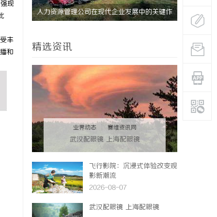
增强现
式算电协
人力资源管理公司在现代企业发展中的关键作
全面解析电
此
用及其管理策略解析
安全与合法
受丰
精选资讯
播和
业界动态
|
赛维资讯网
武汉配眼镜 上海配眼镜
飞行影院：沉浸式体验改变观
影新潮流
2026-08-07
武汉配眼镜 上海配眼镜