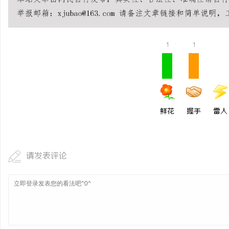
揭秘！专业充电桩项目软
哪些行业秘诀？
讯
1
1
鲜花
握手
雷人
网
请发表评论