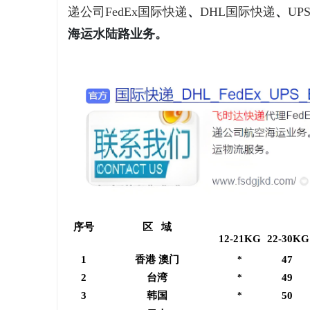
递公司
FedEx国际快递
、
DHL国际快递
、
UP
海运水陆路业务。
维
资
序号
区 域
12-21KG
22-30KG
1
香港 澳门
*
47
2
台湾
*
49
3
韩国
*
50