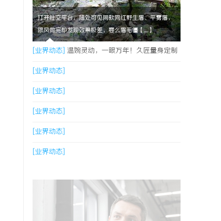
打开社交平台，随处可见同款网红野生眉、平雾眉，
跟风做完却发现效果极差，要么眉毛僵【....】
[业界动态]
温婉灵动，一眼万年！久匠量身定制
的眉眼唇，才是你整张脸的点睛之笔！淡颜系女
[业界动态]
生的气质加分项
[业界动态]
[业界动态]
[业界动态]
[业界动态]