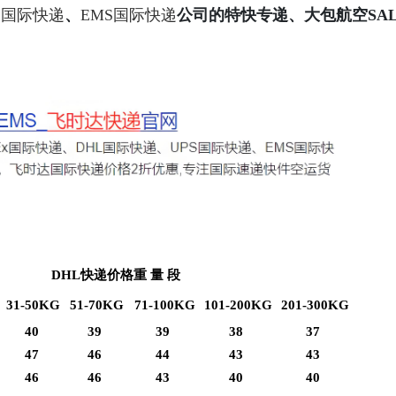
S国际快递
、
EMS国际快递
公司的特快专递、大包航空SA
DHL快递价格重 量 段
31-50KG
51-70KG
71-100KG
101-200KG
201-300KG
40
39
39
38
37
47
46
44
43
43
46
46
43
40
40