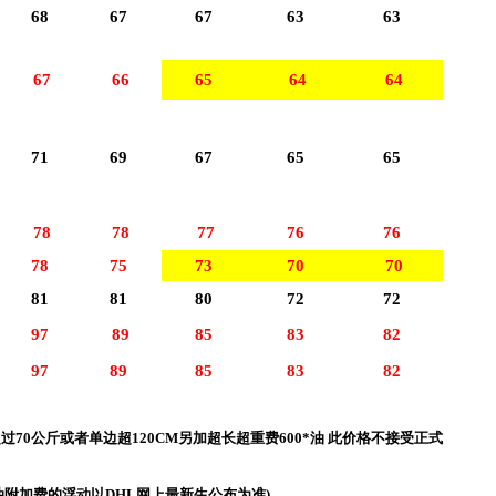
68
67
67
63
63
67
66
65
64
64
71
69
67
65
65
78
78
77
76
76
78
75
73
70
70
81
81
80
72
72
97
89
85
83
82
97
89
85
83
82
超过70公斤或者单边超120CM另加超长超重费600*油
此价格不接受正式
附加费的浮动以DHL网上最新生公布为准)。