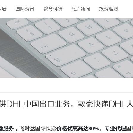
家居
国际资讯
教育科研
热点新闻
投资理财
供DHL中国出口业务。敦豪快递DHL
L国际快递价格
输服务，
飞时达
国际快递
价格优惠高达80%。专业代理
国