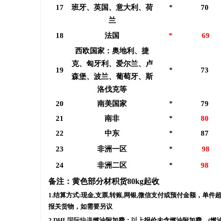
17
班牙、英国、意大利、荷
*
70
兰
18
法国
*
69
西欧国家：奥地利、捷
克、匈牙利、爱尔兰、卢
19
*
73
森堡、波兰、葡萄牙、斯
洛伐克等
20
南美国家
*
79
21
南非
*
80
22
中东
*
87
23
非洲一区
*
98
24
非洲二区
*
98
备注：
黄色部分材积货80kg起收
1.结算方式:现金,支票,转账,网银,微信支付或预付金额，单件
报关货物，如需要另议
2.DHL
国际快递
燃油附加费：以上报价未含燃油附加费，(燃油