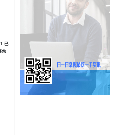
HL 已
展您