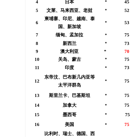
4
日本
*
45
流
武汉配眼镜 上海配眼镜
轨道影院：
5
文莱、马来西亚、老挝
*
52
柬埔寨、印尼、越南、泰
6
*
53
讯
国、新加坡
7
缅甸、孟加拉
75
*
8
新西兰
*
73
9
澳大利亚
*
70
10
关岛、蒙古
*
75
11
印度
73
*
东帝汶、巴布新几内亚等
12
*
75
网
太平洋群岛
13
斯里兰卡、巴基斯坦
*
75
14
加拿大
75
*
15
墨西哥
*
75
16
美国
75
*
比利时、瑞士、德国、西