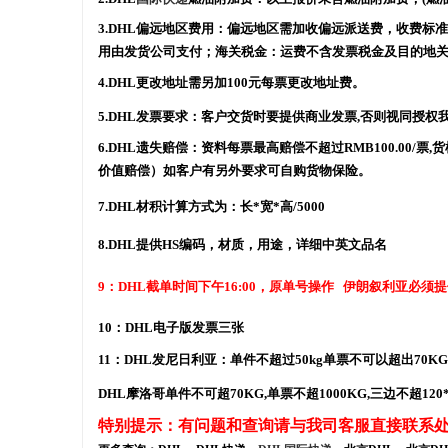
3.DHL偏远地区费用：偏远地区需加收偏远派送费，收费标准:R
用由发货公司支付；海关税金：运费不含发票税金及目的地关
4.DHL更改地址需另加100元每票更改地址费。
5.DHL发票要求：客户交货时要提供商业发票,否则视同授权
6.DHL遗失赔偿：资料每票最高赔偿不超过RMB100.00/票,
价值赔偿）如客户有另外要求可自购货物保险。
7.DHL材积计算方式为：长*宽*高/5000
8.DHL提供HS编码，材质，用途，详细中英文品名
9：DHL截单时间下午16:00，原单号操作
伊朗叙利亚必须提
10：DHL电子版发票三张
11：DHL发尼日利亚：单件不超过50kg单票不可以超出70
DHL摩洛哥单件不可超70KG,单票不超1000KG,三边不超120*1
特别提示：有问题和查询请与我司客服直接联系处理