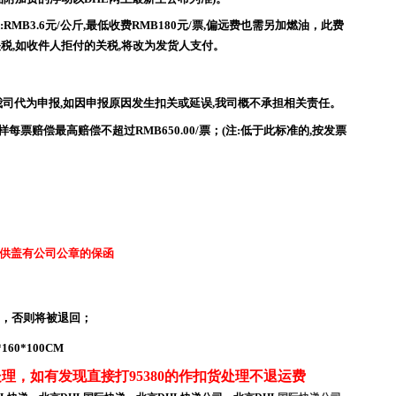
MB3.6元/公斤,最低收费RMB180元/票,偏远费也需另加燃油，此费
税,如收件人拒付的关税,将改为发货人支付。
我司代为申报,如因申报原因发生扣关或延误,我司概不承担相关责任。
货样每票赔偿最高赔偿不超过RMB650.00/票；(注:低于此标准的,按发票
供盖有公司公章的保函
KG，否则将被退回；
60*100CM
，如有发现直接打95380的作扣货处理不退运费