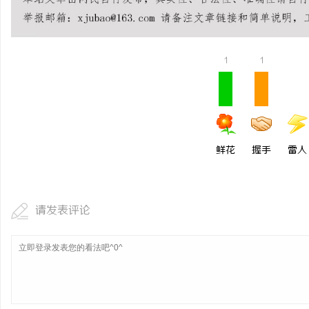
揭秘！专业充电桩项目软
哪些行业秘诀？
讯
1
1
鲜花
握手
雷人
网
请发表评论