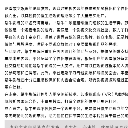
随着数字娱乐的迅速发展，观众对影视内容的需求愈加多样化和个性
颖而出，以其独特的慢生活观影理念吸引了大量忠实用户。
蜗牛影院的命名充满寓意，“蜗牛”象征着缓慢而细致的生活节奏，
仅仅是一个观看电影的地方，更像是一个影视文化交流社区，致力于
维
平台的内容丰富多样，涵盖了世界各地的经典影片、独立电影、纪录
价值与思想深度，满足不同观众群体对于高质量影视作品的需求。
与此同时，蜗牛影院注重用户界面设计的简洁与友好，提供多终端支
享受电影内容。平台配备了个性化推荐系统，根据用户的观看偏好智
社交互动功能也是蜗牛影院的一大亮点。用户可以在观影过程中加入
的参与感和归属感。此外，平台定期举办专题影展和导演见面会，丰
蜗牛影院还十分注重版权保护和内容合法合规，所有影视资源均经过
用户信赖。
资
在未来，蜗牛影院计划引入更多创新技术，如虚拟现实（VR）和增强
继续扩展国际合作，丰富影片库，打造全球化的慢生活影迷社区。
总而言之，蜗牛影院不仅仅是一个观影平台，更是倡导慢生活理念的
来无与伦比的观影享受，助力他们在快节奏的生活中找到属于自己的