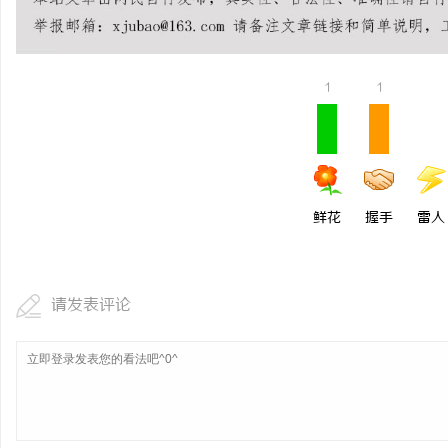
揭秘！专业充电桩项目软
哪些行业秘诀？
讯
1
1
鲜花
握手
雷人
网
请发表评论