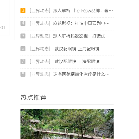
3
[业界动态]
深入解析The Row品牌：奢华时尚的典范与设计哲学
4
[业界动态]
麻花影视：打造中国喜剧电影的新标杆与文化现象
-01
5
[业界动态]
深入解析蚂蚁影视：打造优质影视资源新平台
6
[业界动态]
武汉配眼镜 上海配眼镜
7
[业界动态]
武汉配眼镜 上海配眼镜
8
[业界动态]
珠海医美精细化治疗是什么？珠海专业医美机构筛选标准科普
热点推荐