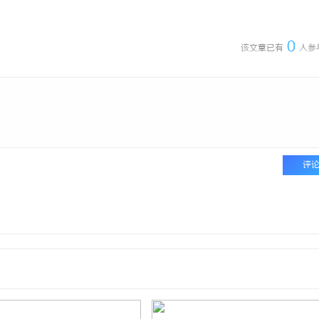
沉浸式体验改变观影新潮流
武汉配眼镜 上海配眼镜
0
该文章已有
人参
评