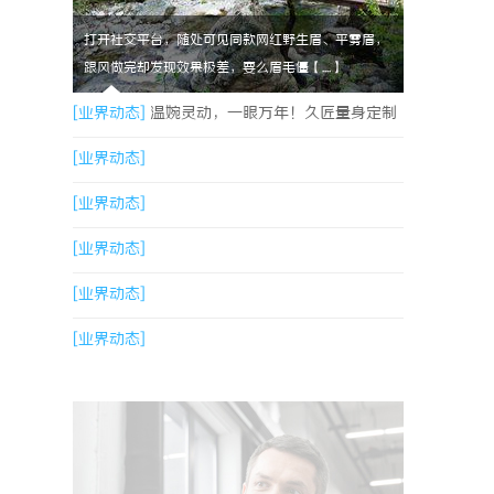
打开社交平台，随处可见同款网红野生眉、平雾眉，
跟风做完却发现效果极差，要么眉毛僵【....】
[业界动态]
温婉灵动，一眼万年！久匠量身定制
的眉眼唇，才是你整张脸的点睛之笔！淡颜系女
[业界动态]
生的气质加分项
[业界动态]
[业界动态]
[业界动态]
[业界动态]