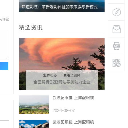
轨道影院：革新观影体验的未来娱乐新模式
白云影视：
者
与评论
精选资讯
论
业界动态
|
赛维资讯网
全面解析B2B网站导航助力企业
高效对接商机
武汉配眼镜 上海配眼镜
2026-08-07
武汉配眼镜 上海配眼镜