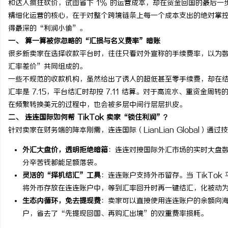
和达人疯狂砍价，试图省下 1% 的运营成本，却在资金回国的最后
精细化运营的核心，在于对整个跨境链条上每一个成本支出的绝对掌
得最深的“利润小偷”。
一、 算一算被你忽略的“汇损与名义费率”暗账
很多新卖家在选择收款平台时，往往只看对外宣称的手续费率，以为数
维
汇率差价”共同组成的。
一些不规范的收款机构，虽然给出了诱人的超低甚至零手续费，却在
汇率是 7.15，平台结汇时却按 7.11 结算。对于高流水、重资金周
在频繁转换美元的过程中，也会被多层中间行层层扒皮。
二、 连连国际如何帮 TikTok 卖家“锁住利润”？
针对卖家在财务端的降本刚需，连连国际（LianLian Global）通
外汇大盘价，透明拒绝暗箱
：连连对接国际外汇市场的实时大盘
分辛苦钱都能足额落袋。
资
灵活的“择机结汇”工具
：连连账户支持外币留存。当 TikTo
将外币存放在连连账户中，等到汇率回升时再一键结汇，化被动
生态内循环，免去提现费
：卖家可以直接使用连连账户的余额向
户，省去了“先提现回国、再购汇出境”的双重费率损耗。