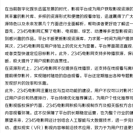
在当前数字化娱乐迅猛发展的时代，影视平台成为用户获取影视资源的
其丰富的影片库、多样的资源形式和便捷的观看体验，迅速赢得了广大
源特色以及未来发展几个方面进行全面解析，帮助读者更好地了解这
首先，2345电影网汇聚了电影、电视剧、综艺、动漫等多类型影视
维
到感兴趣的作品。平台不断更新影视资源库，力求第一时间为用户提
其次，2345电影网在用户体验上的优化尤为显著。平台界面简洁直
或者类型快速定位目标影片。此外，2345电影网支持多种播放源，
断，极大提升了用户观影的连贯性。
在资源形式上，2345电影网不仅提供在线播放，还支持在线观看与
提前缓存影片，实现随时随地的自由观看。平台还定期推出各种专题
发现好片的效率和乐趣。
此外，2345电影网注重社区与互动功能的建设。用户不仅可以对影
资
过用户评价和热度排行，平台持续优化推荐算法，为用户个性化推荐
在影视版权保护方面，2345电影网积极与影视制作方及相关版权方
内容观看环境。这不仅保障了平台的长期稳定运营，也为整个行业的
展望未来，2345电影网还计划结合人工智能与大数据技术，进一步
动、虚拟现实（VR）影视内容等前沿技术应用，致力于为用户打造更