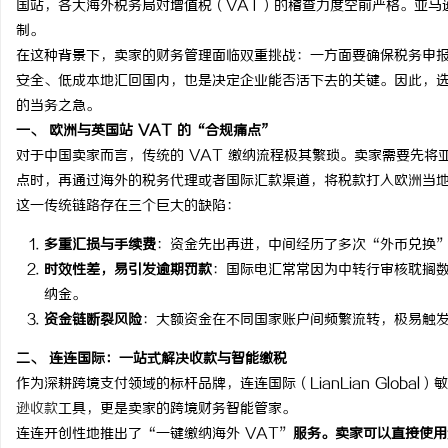
国站，各大海外税务局对增值税（VAT）的稽查力度空前严格。亚马
制。
在这种背景下，卖家的财务管理面临双重挑战：一方面要确保税务申
安全、低成本地汇回国内，也是决定企业能否活下去的关键。因此，
的当务之急。
维
一、 欧洲与英国站 VAT 的“合规痛点”
对于中国卖家而言，传统的 VAT 缴纳流程极其繁琐。卖家需要先
点时，再通过海外的税务代理或者国际汇款渠道，将税款打入欧洲当
这一传统链路存在三个巨大的缺陷：
多重汇损与手续费
：资金先出再进，中间经历了多次“外币兑换
时效性差，易引发逾期罚款
：国际电汇常常因为中转行审核耽搁
纳金。
资金链断裂风险
：大额资金在不同国家账户间频繁流转，极易触
资
二、 连连国际：一站式解决收款与智能缴税
作为深耕跨境支付领域的标杆品牌，连连国际（LianLian Glob
逊收款
工具，更是卖家的跨境财务智能管家。
连连开创性地推出了“一键缴纳海外 VAT”
服务。卖家可以直接使用