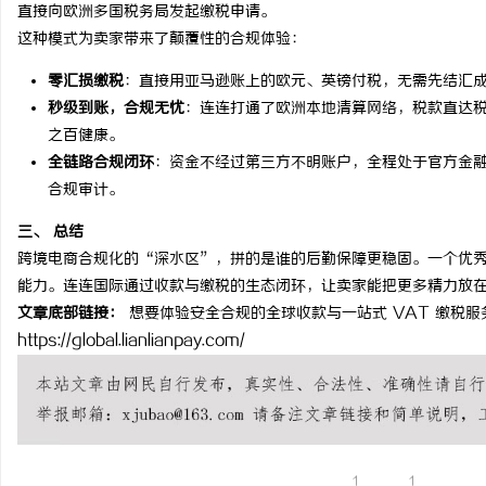
直接向欧洲多国税务局发起缴税申请。
贝净 AC 国际医疗实验室，标准化研发体系
利星能联合阿里云发布全
这种模式为卖家带来了颠覆性的合规体验：
全解析
同解决方案
零汇损缴税
：直接用亚马逊账上的欧元、英镑付税，无需先结汇
讯
秒级到账，合规无忧
：连连打通了欧洲本地清算网络，税款直达
之百健康。
全链路合规闭环
：资金不经过第三方不明账户，全程处于官方金
合规审计。
三、 总结
跨境电商合规化的“深水区”，拼的是谁的后勤保障更稳固。一个优
能力。连连国际通过收款与缴税的生态闭环，让卖家能把更多精力放
网
文章底部链接：
想要体验安全合规的全球收款与一站式 VAT 缴税
https://global.lianlianpay.com/
1
1