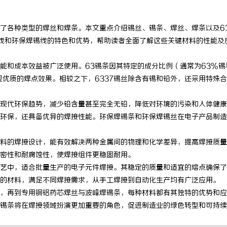
了各种类型的焊丝和焊条。本文重点介绍锡丝、锡条、焊丝、焊条以及6
锡线和环保焊锡线的特色和优势，帮助读者全面了解这些关键材料的性能及
能和成本效益被广泛使用。63锡条因其特定的成分比例（通常为63%锡
现优质的焊点效果。相较之下，6337锡丝除含有锡和铅外，还采用特殊
现代环保趋势，减少铅含量甚至完全无铅，降低对环境的污染和人体健康
环保，还具备优异的焊接性能。环保焊锡条和环保焊锡丝在电子产品制造
料的焊接设计，能有效解决两种金属间的物理和化学差异，提高焊接质量
密性和耐腐蚀性，使焊接组件更稳固耐用。
艺中，适合批量生产的电子元件焊接。其稳定的质量和适宜的熔点确保了
的材料，满足不同焊接需求，从手工焊接到自动化生产均有广泛应用。
，再到专用铜铝药芯焊丝与波峰焊锡条，每种材料都有其独特的优势和应
锡条将在焊接领域扮演更加重要的角色，促进制造业的绿色转型和可持续