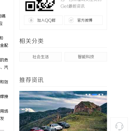
Get最新资讯
3锡
加入QQ群
官方微博
应
和
相关分类
合金配
社会生活
智能科技
的危
、汽
推荐资讯
和效
焊接
用场
发