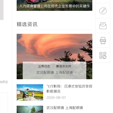
式算电协
人力资源管理公司在现代企业发展中的关键作
全面解析电
用及其管理策略解析
安全与合法
精选资讯
业界动态
|
赛维资讯网
武汉配眼镜 上海配眼镜
与评论
飞行影院：沉浸式体验改变观
影新潮流
2026-08-07
武汉配眼镜 上海配眼镜