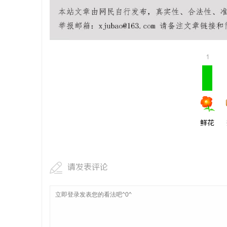
贝净 AC
全解析
讯
1
鲜花
网
请发表评论