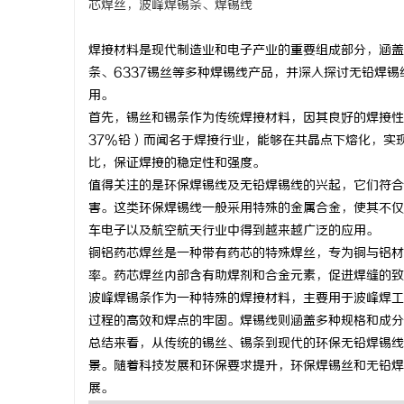
芯焊丝，波峰焊锡条、焊锡线
焊接材料是现代制造业和电子产业的重要组成部分，涵盖
条、6337锡丝等多种焊锡线产品，并深入探讨无铅焊
用。
维
首先，锡丝和锡条作为传统焊接材料，因其良好的焊接性
37%铅）而闻名于焊接行业，能够在共晶点下熔化，实
比，保证焊接的稳定性和强度。
值得关注的是环保焊锡线及无铅焊锡线的兴起，它们符合
害。这类环保焊锡线一般采用特殊的金属合金，使其不仅
车电子以及航空航天行业中得到越来越广泛的应用。
铜铝药芯焊丝是一种带有药芯的特殊焊丝，专为铜与铝材
率。药芯焊丝内部含有助焊剂和合金元素，促进焊缝的致
资
波峰焊锡条作为一种特殊的焊接材料，主要用于波峰焊工
过程的高效和焊点的牢固。焊锡线则涵盖多种规格和成分
总结来看，从传统的锡丝、锡条到现代的环保无铅焊锡线
景。随着科技发展和环保要求提升，环保焊锡丝和无铅焊
展。