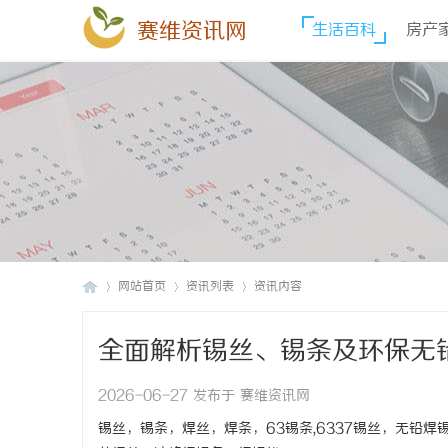
赛维资讯网
生活百科
房产
网站首页
资讯列表
资讯内容
全面解析锡丝、锡条及环保无
赛
›
›
›
2026-06-27 发布于 赛维资讯网
锡丝，锡条，焊丝，焊条，63锡条,6337锡丝，无铅焊