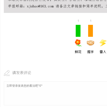
贝净 AC 国际医疗实验
全解析
讯
1
1
鲜花
握手
雷人
网
请发表评论