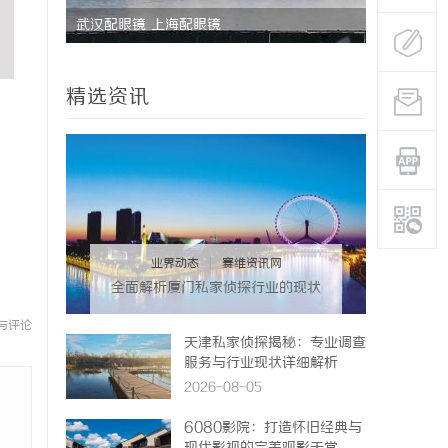
专利律师
武汉配眼镜 上海配眼镜
揭秘东莞私
解
精选资讯
业界动态
|
赛维资讯网
全面解析厦门私家侦探行业的现状
与发展趋势
与评论
天津私家侦探揭秘：专业调查
服务与行业现状详细解析
2026-08-05
6080影院：打造怀旧经典与