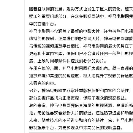
随着互联网的发展，观影方式也发生了巨大的变化。越来
娱乐的重要组成部分。在众多影视网站中，
神马电影网
凭
中的首选平台。
神马电影网不仅涵盖了最新的电影大片，还包括热门电视
维
热播的影视剧，还是进口的好莱坞大片，神马电影网都能
与传统的视频播放平台相比，神马电影网的最大优势在于
更新和丰富内容库，确保用户不会错过任何一部热门影视
度、上映时间等条件快速找到心仪的影片。
在用户体验方面，神马电影网同样表现出色。简洁直观的
播放环境和高速的加载速度，极大地提升了观影的舒适度
未看完的内容。
另外，神马电影网也非常注重版权保护和内容的合法性，
资
部分影视作品均为正版资源，保障了观众的观影权益。
总的来说，神马电影网凭借其海量的影视资源、高清流畅
地。无论是喜欢看最新大片的影迷，还是热衷追剧和动漫
未来，随着技术的不断进步和内容的持续丰富，神马电影
影视娱乐平台，为更多观众带来高品质的视听盛宴。