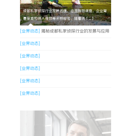
成都私家侦探行业发展迅速，涵盖婚姻调查、企业背
景审查和寻人寻物等多种服务。随着法【....】
[业界动态]
揭秘成都私家侦探行业的发展与应用
现状全解析
[业界动态]
[业界动态]
[业界动态]
[业界动态]
[业界动态]