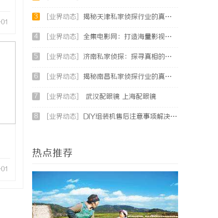
3
[业界动态]
揭秘天津私家侦探行业的真实面貌与服务优势
-01
4
[业界动态]
全集电影网：打造海量影视资源的优质观影平台
5
[业界动态]
济南私家侦探：探寻真相的隐秘守护者
6
[业界动态]
揭秘南昌私家侦探行业的真实面貌与服务价值详解
7
[业界动态]
武汉配眼镜 上海配眼镜
8
[业界动态]
DIY组装机售后注意事项解决方案
热点推荐
-01