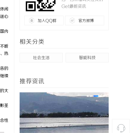
Get最新资讯
休闲
迷心
加入QQ群
官方微博
国内
相关分类
不断
、热
社会生活
智能科技
告的
继续
推荐资讯
的大
影圣
合性