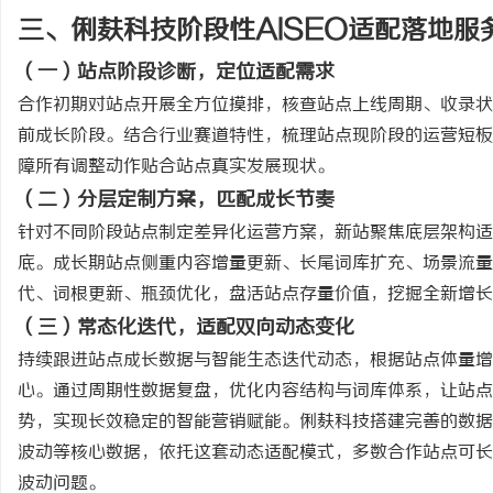
三、俐麸科技阶段性
AISEO适配落地服
（一）站点阶段诊断，定位适配需求
合作初期对站点开展全方位摸排，核查站点上线周期、收录状
前成长阶段。结合行业赛道特性，梳理站点现阶段的运营短板
障所有调整动作贴合站点真实发展现状。
（二）分层定制方案，匹配成长节奏
针对不同阶段站点制定差异化运营方案，新站聚焦底层架构适
底。成长期站点侧重内容增量更新、长尾词库扩充、场景流量
代、词根更新、瓶颈优化，盘活站点存量价值，挖掘全新增长
（三）常态化迭代，适配双向动态变化
持续跟进站点成长数据与智能生态迭代动态，根据站点体量增
心。通过周期性数据复盘，优化内容结构与词库体系，让站点
势，实现长效稳定的智能营销赋能。俐麸科技搭建完善的数据
波动等核心数据，依托这套动态适配模式，多数合作站点可长
波动问题。