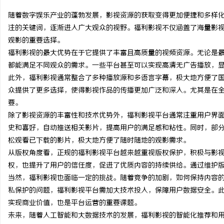
随着数字娱乐产业的蓬勃发展，影视资源的获取变得更加便捷和多样
注的关键词，逐渐进入广大观众的视野。福利影视不仅涵盖了海量影
观影的重要选择。
福利影视的最大优势在于它提供了丰富且高质量的视频资源。无论是
维
都能满足不同观众的需求。一些平台甚至可以实现高清无广告播放，
此外，福利影视通常整合了多种播放源和多语言字幕，极大地方便了
众提供了更多选择，使得影视作品的传播更加广泛和深入。尤其是在
要。
除了影视资源的丰富性和技术优势外，福利影视平台通常注重用户界
史和喜好，自动推送相关影片，提高用户的满足感和粘性。同时，部
松观看已下载的影片，极大地方便了随时随地的观影需求。
从版权角度看，正规的福利影视平台越来越重视版权保护，积极与影
资
权，也提升了用户的信任度，促进了优质内容的持续供给。通过维护
当然，福利影视也面临一定的挑战。随着竞争的加剧，如何保持内容
私保护的问题，福利影视平台需加大技术投入，保障用户数据安全。
实现商业价值，也是平台运营的重要课题。
未来，随着人工智能和大数据技术的发展，福利影视的智能化推荐和用