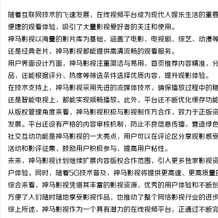
随着互联网技术的飞速发展，在线视频平台成为现代人娱乐生活的重
便捷的观看体验，吸引了大量影视爱好者的关注和使用。
神马影视以海量的影片库为基础，涵盖了电影、电视剧、综艺、动漫
还是经典老片，神马影视都能提供高清流畅的观看服务。
维
用户界面设计方面，神马影视注重简洁与易用，首页推荐内容精准，
品，还能根据评分、热度等筛选条件选择优质内容，提升观影体验。
在技术支持上，神马影视采用先进的流媒体技术，确保播放过程中的
还是智能电视上，都能实现顺畅播放。此外，平台还不断优化缓存功
从版权管理角度来看，神马影视积极与影视制作方合作，致力于正版
发展。平台还设有严格的内容审核机制，防止不良信息传播，营造绿
社交互动功能是神马影视的一大亮点，用户可以在评论区分享观影感
活动和影评征集，鼓励用户积极参与，提高用户粘性。
资
未来，神马影视计划继续扩展内容版权合作范围，引入更多独家影视
户体验。同时，随着5G技术普及，神马影视将提供更高速、更高质量
综合来看，神马影视凭借其丰富的影视资源、优秀的用户体验和不断
方便了人们随时随地享受影视作品，也推动了整个网络影视行业的进
综上所述，神马影视作为一个具有潜力的在线视频平台，正通过不断