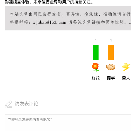
影视观赏体验，未来值得业界和用户的持续关注。
揭秘！专业充电桩项目软件开发商，究竟藏着
开店最怕“搜不到”为什
哪些行业秘诀？
ai却天天给他免费派单？
讯
1
1
鲜花
握手
雷人
网
请发表评论