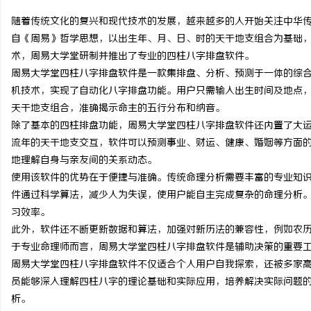
随着传统文化的复兴和现代技术的发展，越来越多的人开始关注中华
自《周易》哲学思想，以出生年、月、日、时的天干地支组合为基础
术，周易大学堂研制并推出了专业的四柱八字排盘软件。
周易大学堂四柱八字排盘软件是一款集排盘、分析、预测于一体的综
维
机技术，实现了自动化八字排盘功能。用户只需输入出生时间及地点
天干地支组合，准确揭示命主的五行分布和纳音。
除了基本的四柱排盘功能，周易大学堂四柱八字排盘软件还内置了大
流年的天干地支交互，软件可以预测事业、财运、健康、婚姻等方面
地理解自身与亲友间的关系动态。
使用该软件的优势在于便捷与准确。传统命理分析需要丰富的专业知
件通过科学算法，减少人为失误，使用户能自主完成复杂的命理分析
习效率。
资
此外，软件还不断更新数据和算法，加强对新历法的兼容性，例如农
于专业命理师而言，周易大学堂四柱八字排盘软件是辅助决策的重要
周易大学堂四柱八字排盘软件不仅适合个人用户自我探索，还被多家
员能够深入理解四柱八字的理论基础和实际应用，培养解决实际问题
析。