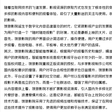
随着互联网技术的飞速发展，影视资源的获取方式也发生了根本性的
多样的影视内容和便利的观看体验，吸引了大量影迷的关注与使用。
的影响。
饿狼影院诞生于数字化内容迅速普及的时代，它紧跟影视产业的发展
维
为用户打造一个“随时随地观影”的环境，无论是最新上映的大片，
首先，饿狼影院的用户界面设计简洁明了，操作便捷。用户无需过多
步观看，包括电脑、手机、平板等，极大地方便了用户的选择。
其次，饿狼影院通过智能推荐算法，根据用户的观看历史和偏好，精
用户的使用黏性。智能推荐系统是现代影视平台必不可少的一环，饿
在版权问题上，饿狼影院重视正版资源的授权，与多家影视制作公司
国内版权意识的增强，用户对平台合规性的要求也日益提升，饿狼影
此外，平台还设置了丰富的社交功能，用户可以在观看影片的同时发
资
观影不再是孤立的行为，而是一个社群活动，增强了用户的归属感。
从内容提供上看，饿狼影院不断扩展影视资源库，引入国内外多样化
片爱好者、浪漫爱情片观众，还是纪录片迷，都能在平台上找到心仪
技术方面，饿狼影院采用了先进的视频压缩和传输技术，保证了在网
这些技术提升了观影体验，使得用户更加依赖平台来满足视听需求。