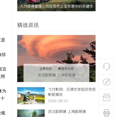
的关键作
全面解析电棍购买网站选择及使用指南，保障
LAVID
安全与合法性
精选资讯
正是
海信
宣言
业界动态
|
赛维资讯网
武汉配眼镜 上海配眼镜
获用
飞行影院：沉浸式体验改变观
体为
影新潮流
了十
2026-08-07
武汉配眼镜 上海配眼镜
业规