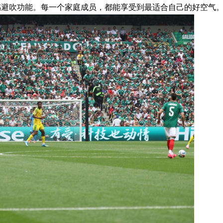
感避吹功能。每一个家庭成员，都能享受到最适合自己的好空气