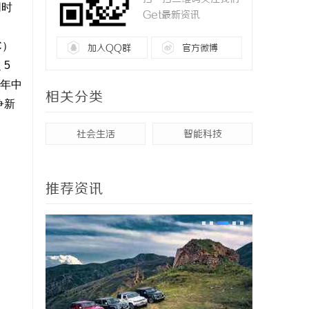
同时
Get最新资讯
C）
加入QQ群
官方微博
 5
 年中
相关分类
争新
社会生活
智能科技
推荐资讯