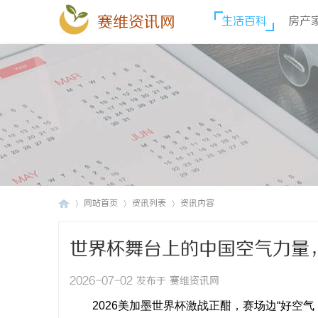
赛维资讯网
生活百科
房产
网站首页
资讯列表
资讯内容
世界杯舞台上的中国空气力量
赛
›
›
›
2026-07-02 发布于 赛维资讯网
2026美加墨世界杯激战正酣，赛场边“好空