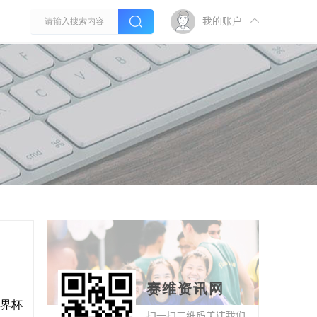
我的账户
赛维资讯网
世界杯
扫一扫二维码关注我们