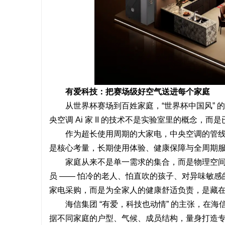
有爱科技：把赛场级好空气送进每个家庭
从世界杯赛场到百姓家庭，“世界杯中国风” 
央空调 Ai 家 II 的技术不是实验室里的概念，
作为超长使用周期的大家电，中央空调的管线
是核心考量，长期使用体验、健康保障与全周期服
家庭从来不是单一需求的集合，而是物理空
员 —— 怕冷的老人、怕直吹的孩子、对异味敏
家电采购，而是为全家人的健康舒适负责，是藏
海信集团 “有爱，科技也动情” 的主张，在海信 
据不同家庭的户型、气候、成员结构，量身打造