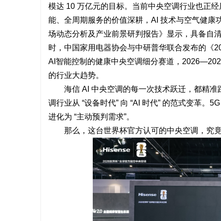
模达 10 万亿元的目标。当前中央空调行业也
能、全周期服务的价值深耕，AI 技术与空气健康
场动态分析及产业前景研判报告》显示，具备自清洁
时，中国家用电器协会与中研普华联合发布的《20
AI智能控制的健康中央空调细分赛道，2026—2
的行业大趋势。
海信 AI 中央空调的每一次技术跃迁，都
调行业从 “设备时代” 向 “AI 时代” 的范式变革。
进化为 “主动预判需求”。
那么，这台世界杯官方认可的中央空调，究