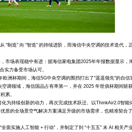
阿里云发布全球首个分布式算电协
人力资源管理公司在现代企业发展中
用及其管理策略解析
 “制造” 向 “智造” 的持续进阶，而海信中央空调的技术迭代，
，市场表现稳中有进：据海信家电集团2025年年报数据显示，
综合实力备受市场认可。
 年欧洲杯期间，海信5G中央空调的围挡打出了“遥遥领先”的自信
空调领域，海信国品占有率第一，并在 2025 年世俱杯期间斩
重积累。
化为持续创新的动力，再次完成技术跃迁。以ThinkAir2.0智能
继续用优质的全场景空气解决方案满足升级的市场需求，也精准契合
 “全面实施人工智能 + 行动”，并制定了到 “十五五” 末 AI 相关产