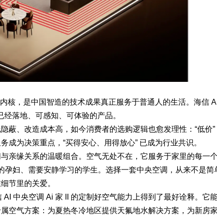
的内核，是中国智造的技术成果真正服务于普通人的生活。海信 AI
而是已经落地、可感知、可体验的产品。
隐蔽、改造成本高，如今消费者的选购逻辑也愈发理性：“低价”
务成为决策重点，“买得安心、用得放心” 已成为行业共识。
间与亲缘关系的温暖组合。空气无处不在，它服务于家里的每一
感的孕妇、需要安静学习的学生。选择一套中央空调，从来不是简
在细节里的关爱。
AI 中央空调 Ai 家 II 的定制好空气能力上得到了最好诠释。它
专属空气方案：为夏热冬冷地区提供天氟地水解决方案，为新房