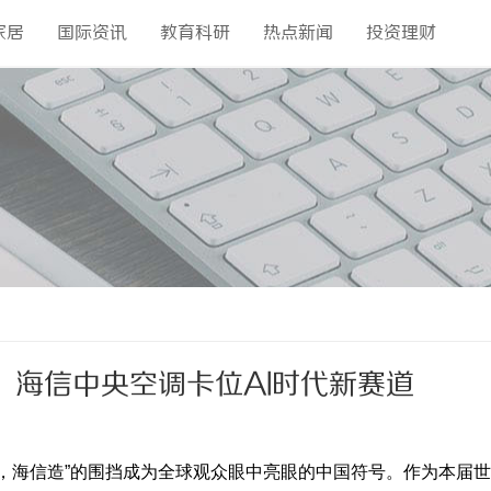
家居
国际资讯
教育科研
热点新闻
投资理财
，海信中央空调卡位AI时代新赛道
气，海信造”的围挡成为全球观众眼中亮眼的中国符号。作为本届