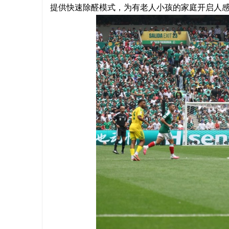
提供快速除醛模式，为有老人小孩的家庭开启人