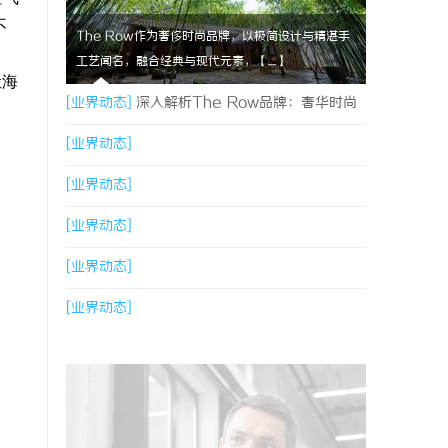
不
The Row作为奢侈时尚品牌，以极简设计与精湛手
工艺闻名，融合经典与现代元素，【....】
让海
[业界动态]
深入解析The Row品牌：奢华时尚
的典范与设计哲学
[业界动态]
[业界动态]
[业界动态]
[业界动态]
[业界动态]