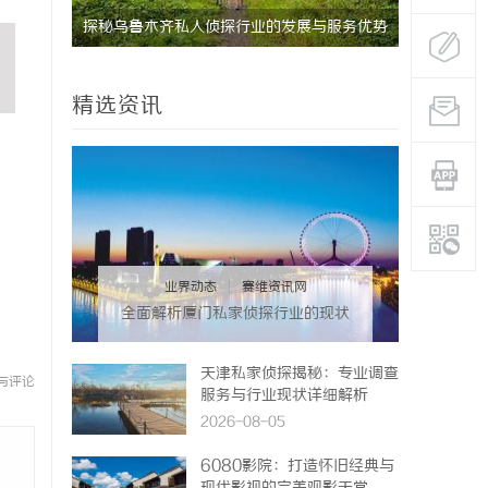
数据资产入表的“合规密钥”：北京专利律师
如何为数据知识产权登记扫清障碍
精选资讯
业界动态
|
赛维资讯网
全面解析厦门私家侦探行业的现状
与发展趋势
天津私家侦探揭秘：专业调查
与评论
服务与行业现状详细解析
2026-08-05
6080影院：打造怀旧经典与