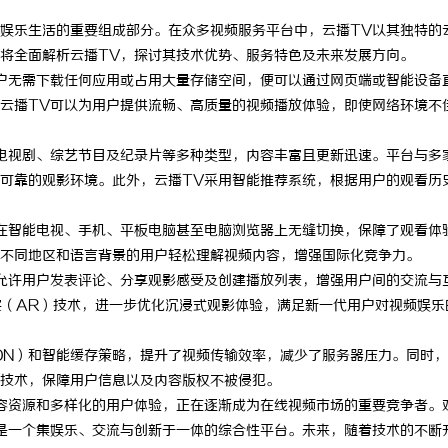
娱乐生活的重要组成部分。在众多视频服务平台中，云播TV以其独特的
将全面解析云播TV，探讨其技术优势、服务特色及未来发展方向。
户无需下载任何应用或占用大量存储空间，便可以通过网页端或智能设备
云播TV可以为用户提供流畅、高质量的视频播放体验，即使网络环境不
电视剧、综艺节目及纪录片等多种类型，内容丰富且更新迅速。平台与多
可靠的观影环境。此外，云播TV采用智能推荐系统，根据用户的观看历
在智能电视、手机、平板电脑甚至电脑浏览器上无缝切换，保障了观看体
不同地区和语言背景的用户轻松理解视频内容，增强国际化竞争力。
允许用户发表评论、分享观影感受及创建播放列表，增强用户间的交流与
实（AR）技术，进一步优化沉浸式观影体验，满足新一代用户对视频娱乐
DN）和智能缓存策略，提升了视频传输效率，减少了服务器压力。同时
技术，保障用户信息以及内容版权不被侵犯。
容资源和多样化的用户体验，正在逐渐成为在线视频市场的重要竞争者。
是一个集娱乐、交流与创新于一体的综合性平台。未来，随着技术的不断