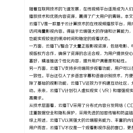
随着互联网技术的飞速发展，在线视频平台逐渐成为人们
播放技术和优质内容资源，赢得了广大用户的青睐。本文
云播TV是一款基于云计算技术的在线视频播放平台，用
访问海量影视内容。得益于云端强大的存储和计算能力，
维
也能实现较低的缓冲时间和稳定的观看状态。
一方面，云播TV整合了大量正版影视资源，包括电影、
视版权方合作，确保了资源的合法合规，为用户提供安心
喜好，精准推送个性化内容，提升用户满意度和粘性。
另一方面，云播TV支持多终端同步观看功能，用户可以
一致性。平台还引入了多语言字幕和语音识别技术，方便
除了基础的观影功能，云播TV还致力于构建互动社区，
动。未来，云播TV计划引入虚拟现实（VR）和增强现
资
高需求。
从技术层面看，云播TV采用了分布式内容分发网络（C
注重数据安全和隐私保护，采用先进的加密传输和防盗链
综上所述，云播TV以其强大的云端服务能力、丰富的内
用户而言，云播TV不仅是一个观看影视作品的窗口，更