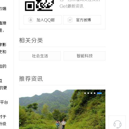
Get最新资讯
云端
加入QQ群
官方微博
直接
佳，
相关分类
家影
史和
社会生活
智能科技
验的
推荐资讯
互
的更
，平台
对于
升级