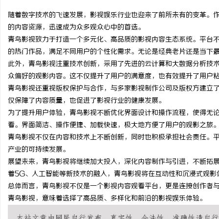
随着数字技术的飞速发展，影视娱乐行业也迎来了前所未有的变革。
的内容资源，迅速成为众多观众心中的首选。
青鸟影视致力于打造一个多元化、高品质的影视内容生态系统。平台
的热门作品，满足不同用户的个性化需求。无论是经典老片还是当下
维
此外，青鸟影视注重技术创新，采用了先进的云计算和大数据分析技
众偏好的观影内容。这不仅提升了用户的满意度，也有效提升了用户
青鸟影视还重视版权保护与合作，与多家影视制作公司及版权方建立
仅保障了内容质量，也促进了影视行业的健康发展。
为了提升用户体验，青鸟影视不断优化界面设计和操作流程，使得无论
看。界面简洁、操作便捷、加载快速，极大地方便了用户的观影之旅
青鸟影视不仅在内容和技术上不断创新，同时也积极承担社会责任。
产业的可持续发展。
资
展望未来，青鸟影视将继续加大投入，深化内容制作与引进，不断拓
着5G、人工智能等新技术的融入，青鸟影视将在互动性和沉浸式观影
总体而言，青鸟影视不仅是一个影视内容观看平台，更是连接创作者
青鸟影视，意味着选择了高品质、多样化和前沿的影视娱乐体验。