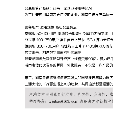
普惠用算产商品：让每一家企业都用得起
AI
为了让普惠用算惠及更广泛的企业，湖南电信发布算网一
套餐版本 适用规模 核心配置亮点
基础版
50-100
用户
本地双卡部署
+2G
算力无损专线，
尊享版
100-350
用户
高性能云上算卡
+5G
）算力无损
旗舰版
300-700
用户
高性能云上算卡
+10G
算力无损专
展望未来：构建数字湖南的坚实底座
随着湖南省数智化转型升级产业规模突破
90
亿，算力已
湖南电信此次发布的算网一体化服务，不仅是一次产品的
未来，湖南电信将继续依托其强大的网络覆盖与算力调度
三湘大地的千行百业插上
AI
的翅膀，共同迎接智慧耀湘