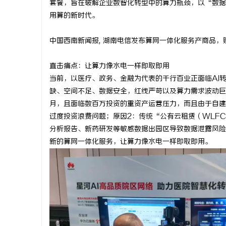
套餐，旨在破解企业数智化转型中的算力瓶颈，以“数据
用算的新时代。
中国西南新闻报
,
湖南电信发布算网一体化服务产商品，
维
直击痛点：让算力像水电一样即取即用
当前，以医疗、政务、金融为代表的千行百业正面临
AI
缺、空间不足、数据安全，红线严苛以及算力需求波动巨
月，且面临数百万投资的重资产运营压力，而且由于自建
过度投资浪费问题；原因
2
：传统“公有云租赁（
WLFC
分析报告、新药研发等敏感数据出园区导致数据泄露风险
新的算网一体化服务，让算力像水电一样即取即用。
资