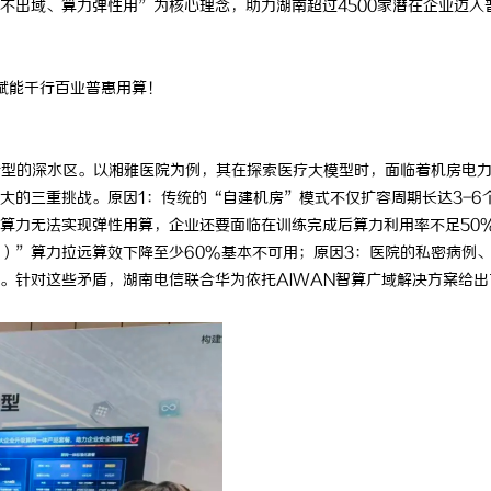
不出域、算力弹性用”为核心理念，助力湖南超过
4500
家潜在企业迈入
赋能千行百业普惠用算！
转型的深水区。以湘雅医院为例，其在探索医疗大模型时，面临着机房电
大的三重挑战。原因
1
：传统的“自建机房”模式不仅扩容周期长达
3-6
算力无法实现弹性用算，企业还要面临在训练完成后算力利用率不足
50
）”算力拉远算效下降至少
60%
基本不可用；原因
3
：医院的私密病例
。针对这些矛盾，湖南电信联合华为依托
AIWAN
智算广域解决方案给出