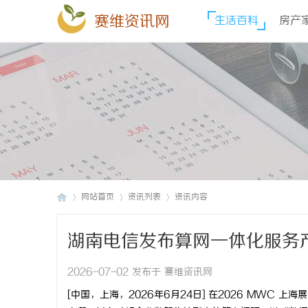
赛维资讯网
生活百科
房产
网站首页
资讯列表
资讯内容
湖南电信发布算网一体化服务
赛
›
›
›
2026-07-02 发布于 赛维资讯网
[
中国，上海，
2026
年
6
月
24
日
]
在
2026 MWC
上海展