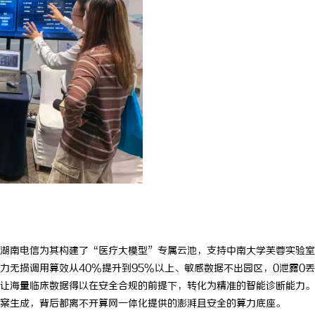
：如何把握机遇与规避风险
深入解析The Row品牌：奢华时
设计哲学
湖南电信为其构建了
“医疗大模型”专属云池，支持中南大学芙蓉实验室
力无损调用算效从
40%
提升到
95%
以上、敏感数据不出园区，
0
泄露
0
丢
让海量临床数据得以在安全合规的前提下，转化为精准的智能诊断能力。
案生成，背后都离不开算网一体化提供的澎湃且安全的算力底座。