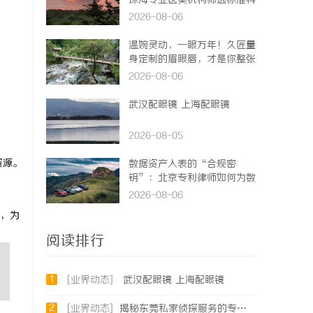
珠海专业医美机构筛选标准科
普
2026-08-06
温婉灵动，一眼万年！久匠量
身定制的眉眼唇，才是你整张
脸的点睛之笔！淡颜系女生的
2026-08-06
气质加分项
武汉配眼镜 上海配眼镜
2026-08-05
资源。
数据资产入表的“合规密
钥”：北京专利律师如何为数
据知识产权登记扫清障碍
2026-08-06
，为
阅读排行
1
[业界动态]
武汉配眼镜 上海配眼镜
2
[业界动态]
揭秘东莞私家侦探服务的专业性与应用领域详解