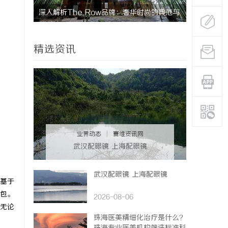
尚的典范与
麻花影视：打造中国喜剧电影的新标杆与文化
深入解析蚂
现象
精选资讯
业界动态
|
赛维资讯网
武汉配眼镜 上海配眼镜
武汉配眼镜 上海配眼镜
基于
包。
2026-08-06
无论
珠海医美精细化治疗是什么？