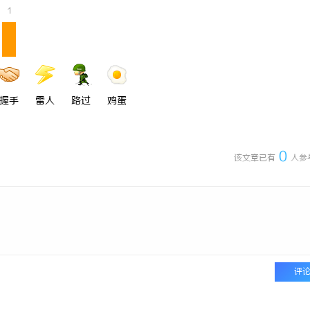
1
握手
雷人
路过
鸡蛋
0
该文章已有
人参
评