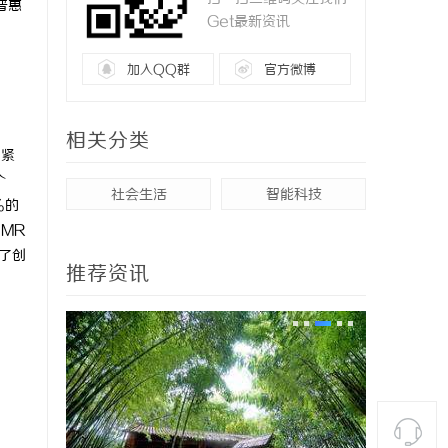
普惠
Get最新资讯
加入QQ群
官方微博
相关分类
力紧
个
社会生活
智能科技
%
的
、
MR
了创
推荐资讯