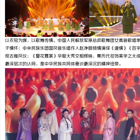
飞行影院：沉浸式体验改变观影新潮流
武汉配眼镜 上海配眼镜
讯
以衣冠为媒，以歌舞传情。中国人民解放军原总政歌舞团女高音歌唱
子情怀；中央民族乐团国风音乐唱作人赵净颐倾情演绎《道情》《百
现古雅风仪；《簪花霓裳》华服大秀交相辉映，集历代妆饰美学之大
最深层次的认同，是中华民族共同体意识最深沉的精神纽带。
网