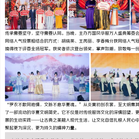
传承需要坚守，坚守需要认同。当晚，主办方国风华服万人盛典筹委
网络人气投票相结合的方式：胡晓英、王芮丽、李香梅分获网络人气
摘得线下评委全场冠军。获奖者依次登台领奖，掌声如潮，致敬每一
“罗衣不散同袍情，文脉不息华夏魂。”从炎黄初创衣裳，至大明集
了一部流动的华夏文明简史。它不仅是对传统服饰文化的深情回望，
展的生动实践——让古典之美融入现代生活，让文化自信扎根人民心
聚起更为深沉、更为持久的精神力量。