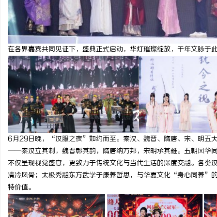
在各界嘉宾共同见证下，盛典正式启动，华灯璀璨绽放，千年文脉于
6月29日晚，“汉服之夜”如约而至。秦汉、魏晋、隋唐、宋、明五
——秦汉立其制，魏晋彰其韵，隋唐纳万邦，宋明承其雅。五朝风华
不仅呈现视觉盛宴，更致力于传统文化与当代生活的深度交融。各类
清冷风骨；太极秀融东方武学于康养哲思，与华夏文化“身心同养”
特价值。