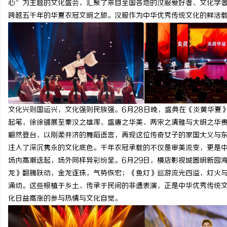
心”为主题的文化盛会，汇聚了来自全国各地的汉服爱好者、文化学
跨越五千年的华夏衣冠文明之旅。汉服作为中华优秀传统文化的鲜活
维
文化兴则国运兴，文化强则民族强。6月28日晚，盛典在《炎黄华夏
起笔，徐徐铺展至秦汉之雄浑、盛唐之华美、两宋之清雅与大明之华
翩然登台，以刚柔并济的舞蹈语言，再现这位传奇女子的家国大义与
注入了深沉隽永的文化底色。千年衣冠承载的不仅是审美流变，更是
场内高潮迭起，场外同样异彩纷呈。6月29日，横店影视城圆明新园
资
龙》翻腾跃动，金龙逐珠，气势恢宏；《鱼灯》巡游流光四溢，灯火
涌动。这些根植于乡土、传承于民间的非遗表演，正是中华优秀传统
化日益高涨的参与热情与文化自觉。