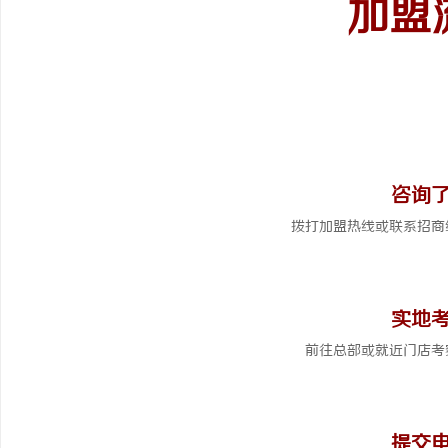
加盟
1
咨询
拨打加盟热线或联系招商
2
实地
前往总部或就近门店考
3
提交