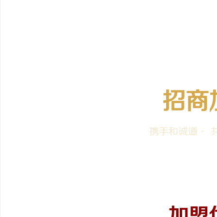
维
招商
携手和诚道· 
资