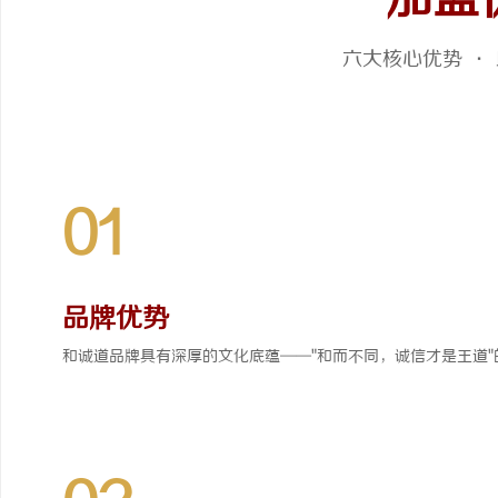
加盟
贝净 AC 国际医疗实验室，标准化研发体系
利星能联合阿里云发布全
六大核心优势 ·
全解析
同解决方案
讯
01
网
品牌优势
和诚道品牌具有深厚的文化底蕴——"和而不同，诚信才是王道