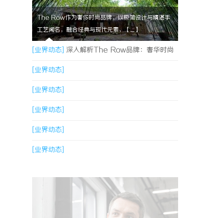
The Row作为奢侈时尚品牌，以极简设计与精湛手
工艺闻名，融合经典与现代元素，【....】
[业界动态]
深入解析The Row品牌：奢华时尚
的典范与设计哲学
[业界动态]
[业界动态]
[业界动态]
[业界动态]
[业界动态]