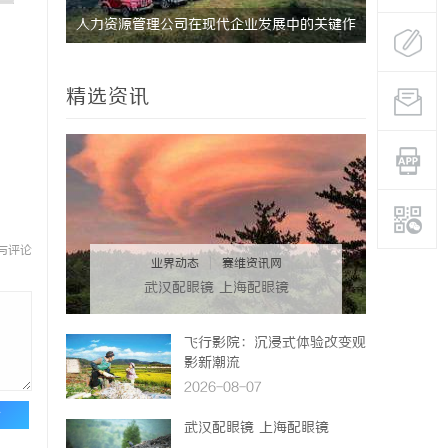
式算电协
人力资源管理公司在现代企业发展中的关键作
全面解析电
用及其管理策略解析
安全与合法
精选资讯
与评论
业界动态
|
赛维资讯网
武汉配眼镜 上海配眼镜
飞行影院：沉浸式体验改变观
影新潮流
2026-08-07
论
武汉配眼镜 上海配眼镜