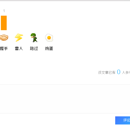
 国际医疗实验室，标准化研发体系
利星能联合阿里云发布全球首个分布
1
同解决方案
握手
雷人
路过
鸡蛋
0
该文章已有
人参
评