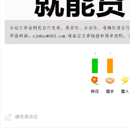
武汉配眼镜 上海配眼镜
讯
1
1
网
鲜花
握手
雷人
请发表评论