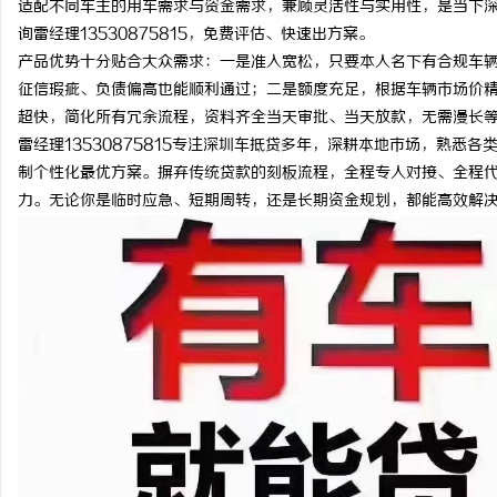
适配不同车主的用车需求与资金需求，兼顾灵活性与实用性，是当下
询雷经理13530875815，免费评估、快速出方案。
产品优势十分贴合大众需求：一是准入宽松，只要本人名下有合规车
征信瑕疵、负债偏高也能顺利通过；二是额度充足，根据车辆市场价
超快，简化所有冗余流程，资料齐全当天审批、当天放款，无需漫长
维
雷经理13530875815专注深圳车抵贷多年，深耕本地市场，熟
制个性化最优方案。摒弃传统贷款的刻板流程，全程专人对接、全程
力。无论你是临时应急、短期周转，还是长期资金规划，都能高效解
资