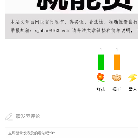
武汉配眼镜 上海配眼镜
讯
1
1
网
鲜花
握手
雷人
请发表评论