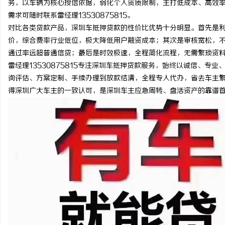
务，以车辆为核心授信依据，弱化个人资质限制，主打低成本、高效
需求可随时联系雷经理13530875815。
对比各类贷款产品，深圳车抵押贷款的性价比优势十分明显。首先是
价，综合费率行业低位，极大降低用户融资成本；其次是审核宽松，
通过率远超普通信贷；最后是时效极速，全程简化流程，无需繁琐资
维
雷经理13530875815专注深圳车抵押贷款服务，始终以诚信、
询评估、方案定制、手续办理到放款结清，全程专人代办，省去车主
得深圳广大车主的一致认可，是深圳车主应急周转、盘活资产的靠谱
资