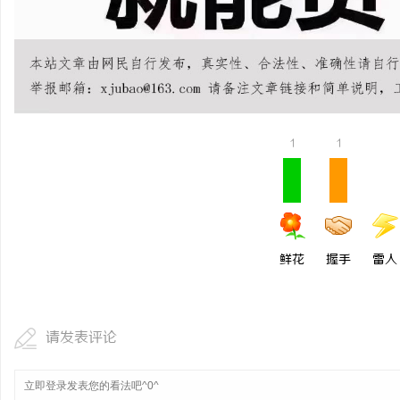
贝净 AC 国际医疗实验
全解析
讯
1
1
网
鲜花
握手
雷人
请发表评论